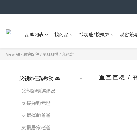
品牌列表
找商品
找功能/按預算
💰省錢
View All
/
周邊配件
/
單耳耳機 / 充電盒
單耳耳機 / 
父親節任務啟動 🎮
父親節精選爆品
支援通勤老爸
支援運動爸爸
支援居家老爸