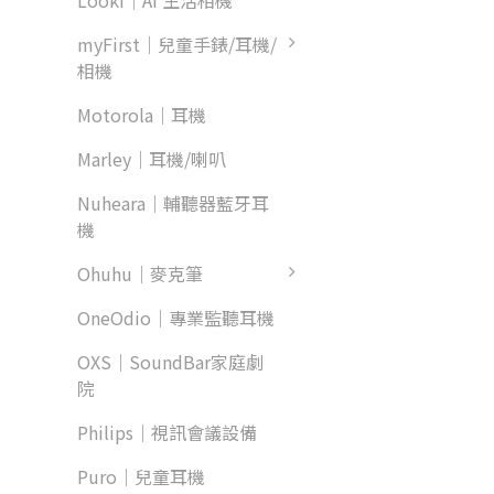
Looki｜AI 生活相機
myFirst｜兒童手錶/耳機/
相機
Motorola｜耳機
Marley｜耳機/喇叭
Nuheara｜輔聽器藍牙耳
機
Ohuhu｜麥克筆
OneOdio｜專業監聽耳機
OXS｜SoundBar家庭劇
院
Philips｜視訊會議設備
Puro｜兒童耳機