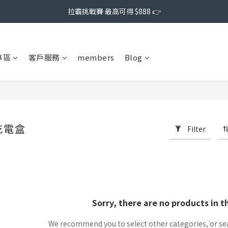
拉霸挑戰賽 最高可得 $888 👉
專區
客戶服務
members
Blog
充電盒
Filter
Sorry, there are no products in t
We recommend you to select other categories, or se