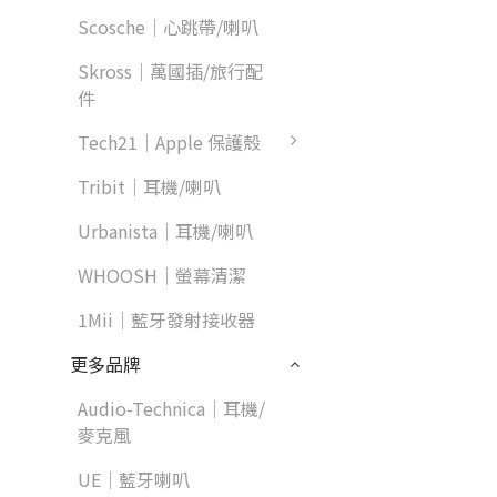
Scosche｜心跳帶/喇叭
Skross｜萬國插/旅行配
件
Tech21｜Apple 保護殼
Tribit｜耳機/喇叭
Urbanista｜耳機/喇叭
WHOOSH｜螢幕清潔
1Mii｜藍牙發射接收器
更多品牌
Audio-Technica｜耳機/
麥克風
UE｜藍牙喇叭