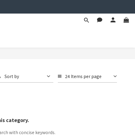
Sort by
24 Items per page
his category.
arch with concise keywords.