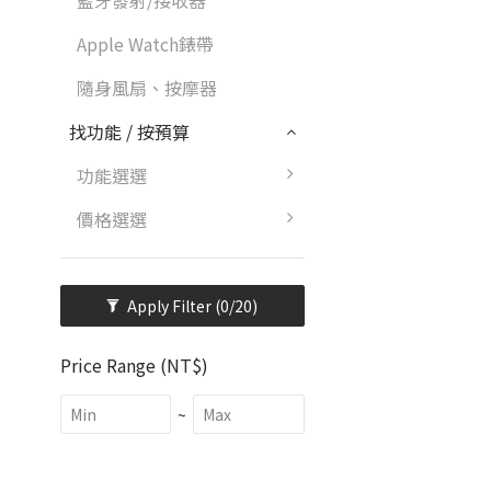
藍牙發射/接收器
Apple Watch錶帶
隨身風扇、按摩器
找功能 / 按預算
功能選選
價格選選
Apply Filter
(0/20)
Price Range (NT$)
~