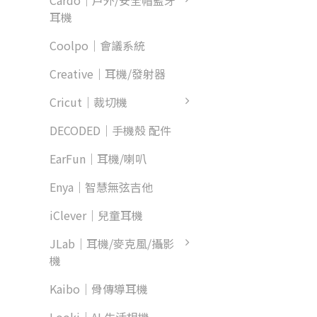
Cardo｜戶外/安全帽藍牙
耳機
Coolpo｜會議系統
Creative｜耳機/發射器
Cricut｜裁切機
DECODED｜手機殼 配件
EarFun｜耳機/喇叭
Enya｜智慧無弦吉他
iClever｜兒童耳機
JLab｜耳機/麥克風/攝影
機
Kaibo｜骨傳導耳機