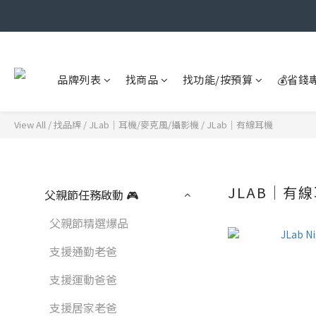
品牌列表
找商品
找功能/按預算
💰省錢
View All
/
找品牌
/
JLab｜耳機/麥克風/攝影機
/
JLab｜有線耳機
JLAB｜有
父親節任務啟動 🎮
父親節精選爆品
支援通勤老爸
支援運動爸爸
支援居家老爸