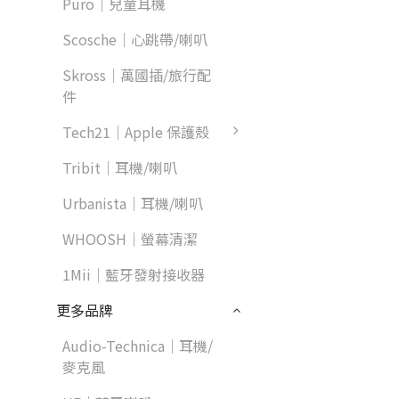
Puro｜兒童耳機
Scosche｜心跳帶/喇叭
Skross｜萬國插/旅行配
件
Tech21｜Apple 保護殼
Tribit｜耳機/喇叭
Urbanista｜耳機/喇叭
WHOOSH｜螢幕清潔
1Mii｜藍牙發射接收器
更多品牌
Audio-Technica｜耳機/
麥克風