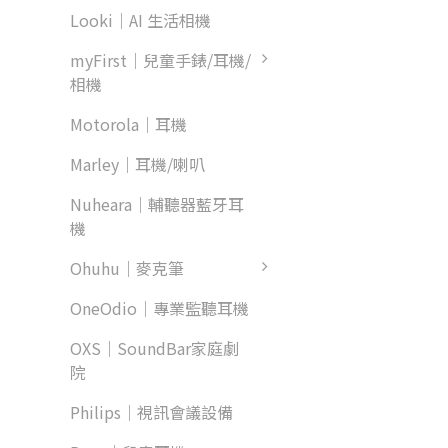
Looki｜AI 生活相機
myFirst｜兒童手錶/耳機/
相機
Motorola｜耳機
Marley｜耳機/喇叭
Nuheara｜輔聽器藍牙耳
機
Ohuhu｜麥克筆
OneOdio｜專業監聽耳機
OXS｜SoundBar家庭劇
院
Philips｜視訊會議設備