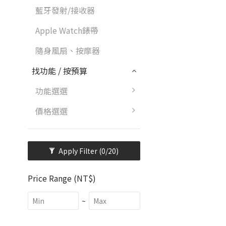
藍牙發射/接收器
Apple Watch錶帶
隨身風扇、按摩器
找功能 / 按預算
功能選選
價格選選
Apply Filter
(0/20)
Price Range (NT$)
~