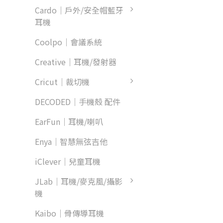
Cardo｜戶外/安全帽藍牙
耳機
Coolpo｜會議系統
Creative｜耳機/發射器
Cricut｜裁切機
DECODED｜手機殼 配件
EarFun｜耳機/喇叭
Enya｜智慧無弦吉他
iClever｜兒童耳機
JLab｜耳機/麥克風/攝影
機
Kaibo｜骨傳導耳機