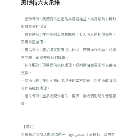
思博特六大承諾
．猶豫保障 | 我們提供您產品鑑賞期權益，鑑賞期內未拆封
都可無條件退貨。
．買貴通報 | 在官網線上購物購買，七天內若遇折價優惠、
買貴可退差價。
．產品保固 | 產品購買都有提供保固，若有操作問題、或異
常問題，都歡迎與我們聯繫。
．快修服務 | 現場提供快修處理，經判斷確實異常可以直接
更換。
．以換代修 | 在保固期內出現任何異常問題，採更換故障部
分作為維修處理。
．遺失保障 | 產品或配件遺失，提供二購或個別配件優惠報
價。
【備註】
※會員若參加活動必須遵守「igogosport 思博特」公佈之