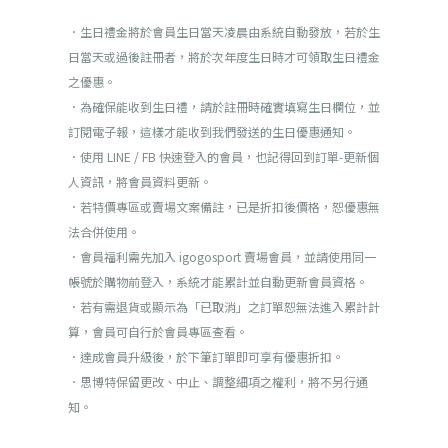
．生日禮金將於會員生日當天凌晨由系統自動發放，若於生
日當天或過後註冊者，將於次年度生日時才可領取生日禮金
之優惠。
．為確保能收到生日禮，請於註冊時確實填寫生日欄位，並
訂閱電子報，這樣才能收到我們發送的生日優惠通知。
．使用 LINE / FB 快速登入的會員，也記得回到訂單-更新個
人資訊，將會員資料更新。
．若特價專區或賣場文案備註，已是折扣後價格，恕優惠無
法合併使用。
．會員福利需先加入 igogosport 賣場會員，並請使用同一
帳號於購物前登入，系統才能累計並自動更新會員資格。
．若有需退貨或顯示為「已取消」之訂單恕無法進入累計計
算，會員可自行於會員專區查看。
．達成會員升級後，於下筆訂單即可享有優惠折扣。
．思博特保留更改、中止、調整細項之權利，將不另行通
知。