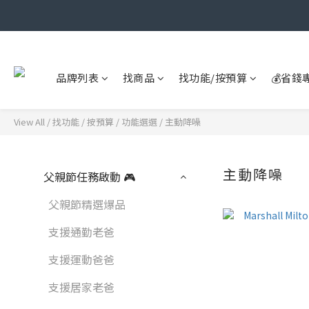
品牌列表
找商品
找功能/按預算
💰省錢
View All
/
找功能 / 按預算
/
功能選選
/
主動降噪
主動降噪
父親節任務啟動 🎮
父親節精選爆品
支援通勤老爸
支援運動爸爸
支援居家老爸