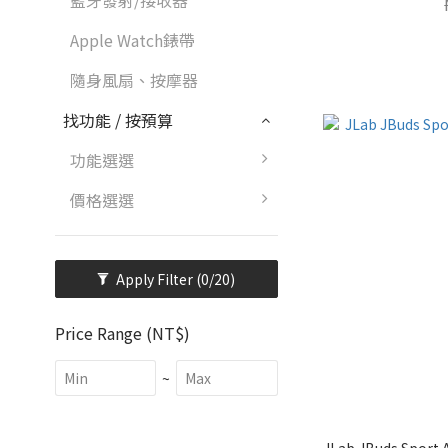
藍牙發射/接收器
Apple Watch錶帶
隨身風扇、按摩器
找功能 / 按預算
功能選選
價格選選
Apply Filter
(0/20)
Price Range (NT$)
~