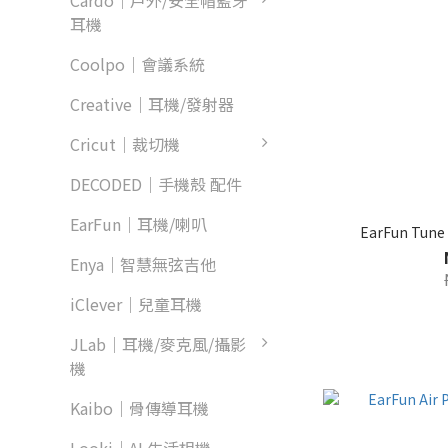
Cardo｜戶外/安全帽藍牙
耳機
Coolpo｜會議系統
Creative｜耳機/發射器
Cricut｜裁切機
DECODED｜手機殼 配件
EarFun｜耳機/喇叭
EarFun Tu
Enya｜智慧無弦吉他
iClever｜兒童耳機
JLab｜耳機/麥克風/攝影
機
Kaibo｜骨傳導耳機