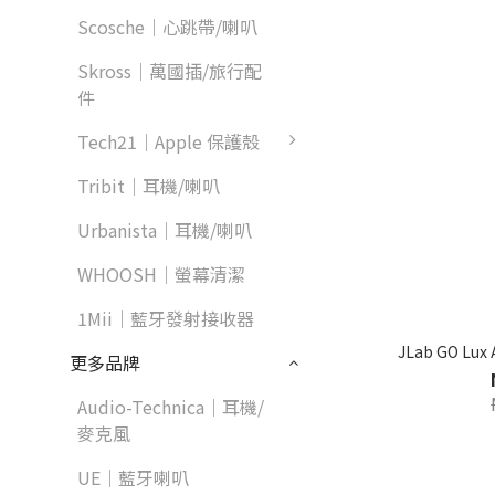
Scosche｜心跳帶/喇叭
Skross｜萬國插/旅行配
件
Tech21｜Apple 保護殼
Tribit｜耳機/喇叭
Urbanista｜耳機/喇叭
WHOOSH｜螢幕清潔
1Mii｜藍牙發射接收器
JLab GO L
更多品牌
Audio-Technica｜耳機/
麥克風
UE｜藍牙喇叭