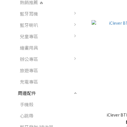
熱銷推薦 🔥
藍牙耳機
藍牙喇叭
兒童專區
繪畫用具
辦公專區
旅遊專區
充電專區
周邊配件
手機殼
iClever
心跳帶