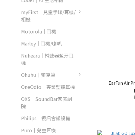
Looki｜AI 生活相機
myFirst｜兒童手錶/耳機/
相機
Motorola｜耳機
Marley｜耳機/喇叭
Nuheara｜輔聽器藍牙耳
機
Ohuhu｜麥克筆
EarFun Ai
OneOdio｜專業監聽耳機
OXS｜SoundBar家庭劇
院
Philips｜視訊會議設備
Puro｜兒童耳機