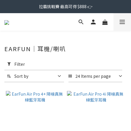
拉霸挑戰賽 最高可得 $888 👉
EARFUN｜耳機/喇叭
Apply
Filter
Filter
(0/20)
Sort by
24 Items per page
Price
Range
(NT$)
~