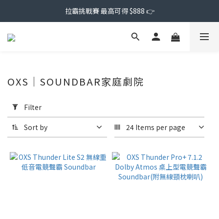
拉霸挑戰賽 最高可得 $888 👉
OXS｜SOUNDBAR家庭劇院
Apply
Filter
Filter
(0/20)
Sort by
24 Items per page
Price
Range
(NT$)
~