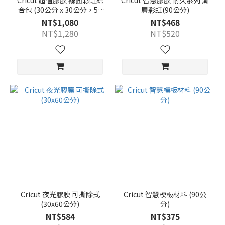
Cricut 超值膠膜 霧面彩虹綜
Cricut 智慧膠膜 耐久系列 漸
合包 (30公分 x 30公分，50
層彩虹(90公分)
張)
NT$1,080
NT$468
NT$1,280
NT$520
Cricut 夜光膠膜 可撕除式
Cricut 智慧模板材料 (90公
(30x60公分)
分)
NT$584
NT$375