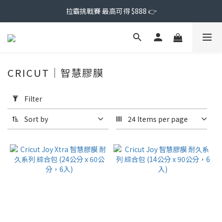
拉霸挑戰賽 最高可得 $888 👉
CRICUT｜智慧膠膜
Apply
Filter
Filter
(0/20)
Sort by
24 Items per page
Price
Range
(NT$)
~