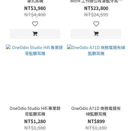
罩式耳機
Work 工作辦公耳罩藍牙耳機
+ Coolpo PANA AI 360全景
NT$3,980
NT$23,800
4K網路視訊會議攝影機系統
NT$4,400
NT$24,599
OneOdio Studio Hifi 專業錄
OneOdio A71D 商務電競有
音監聽耳機
線監聽耳機
NT$1,280
NT$899
NT$1,580
NT$1,180