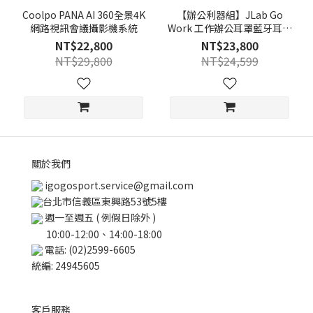
Coolpo PANA AI 360全景4K
【辦公利器組】JLab Go
網路視訊會議攝影機系統
Work 工作辦公耳罩藍牙耳機
+ Coolpo PANA AI 360全景
NT$22,800
NT$23,800
4K網路視訊會議攝影機系統
NT$29,800
NT$24,599
關於我們
igogosport.service@gmail.com
台北市信義區東興路53號5樓
週一至週五 ( 例假日除外 )
10:00-12:00、14:00-18:00
電話: (02)2599-6605
統編: 24945605
客戶服務