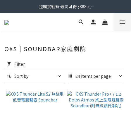
拉霸挑戰賽 最高可得 $888 👉
OXS｜SOUNDBAR家庭劇院
Apply
Filter
Filter
(0/20)
Sort by
24 Items per page
Price
Range
(NT$)
~