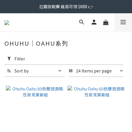
拉霸挑戰賽 最高可得 $888 👉
OHUHU｜OAHU系列
Apply
Filter
Filter
(0/20)
Sort by
24 Items per page
Price
Range
(NT$)
~