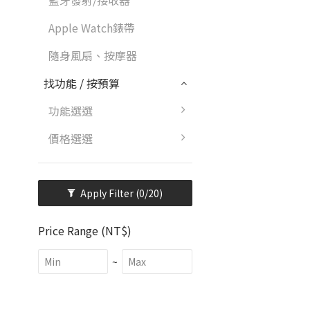
藍牙發射/接收器
Apple Watch錶帶
隨身風扇、按摩器
找功能 / 按預算
功能選選
價格選選
Apply Filter
(0/20)
Price Range (NT$)
~