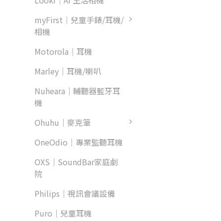
Looki｜AI 生活相機
myFirst｜兒童手錶/耳機/
相機
Motorola｜耳機
Marley｜耳機/喇叭
Nuheara｜輔聽器藍牙耳
機
Ohuhu｜麥克筆
OneOdio｜專業監聽耳機
OXS｜SoundBar家庭劇
院
Philips｜視訊會議設備
Puro｜兒童耳機