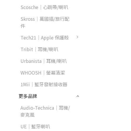
Scosche｜心跳帶/喇叭
Skross｜萬國插/旅行配
件
Tech21｜Apple 保護殼
Tribit｜耳機/喇叭
Urbanista｜耳機/喇叭
WHOOSH｜螢幕清潔
1Mii｜藍牙發射接收器
更多品牌
Audio-Technica｜耳機/
麥克風
UE｜藍牙喇叭