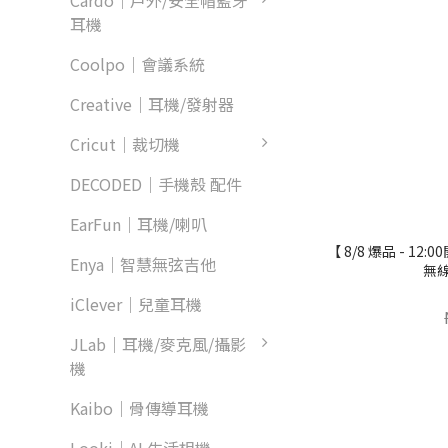
Cardo｜戶外/安全帽藍牙
耳機
Coolpo｜會議系統
Creative｜耳機/發射器
Cricut｜裁切機
DECODED｜手機殼 配件
EarFun｜耳機/喇叭
【 8/8 爆品 - 12:0
Enya｜智慧無弦吉他
無
iClever｜兒童耳機
JLab｜耳機/麥克風/攝影
機
Kaibo｜骨傳導耳機