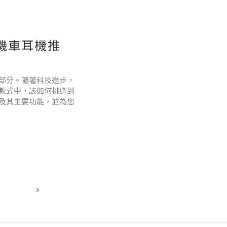
機車耳機推
部分。隨著科技進步，
款式中，該如何挑選到
及其主要功能，並為您
耳機音質不佳，整體的