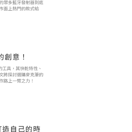
的眾多藍牙發射器到底
市面上熱門的款式給
越新通常意味著更出色
的創意！
音質、遊戲體驗有很高
的工具，其快乾特性、
文將探討選購麥克筆的
作路上一臂之力！
點：
薦：打造自己的時