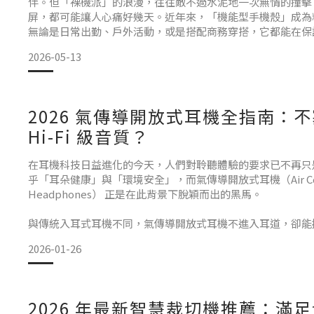
伴。但「裸機派」的浪漫，往往敵不過水泥地一次無情的撞擊
屏，都可能讓人心痛好幾天。近年來，「機能型手機殼」成為
無論是日常出勤、戶外活動，或是搭配商務穿搭，它都能在保
衡。 市面上殼款多到讓人眼花，從九十九元的夜市殼到三千
2026-05-13
你可能會好奇:到底哪一款，才真正配得上 iPhone 的售價?
鍵，並精選 Tech21 與 De
2026 氣傳導開放式耳機全指南：
Hi-Fi 級音質？
在耳機科技日益進化的今天，人們對聆聽體驗的要求已不再只
乎「耳朵健康」與「環境安全」，而氣傳導開放式耳機（Air Conduc
Headphones） 正是在此背景下脫穎而出的黑馬。
與傳統入耳式耳機不同，氣傳導開放式耳機不進入耳道，卻能
受。本文將深度解析其技術原理、選購標準及熱門推薦。什麼
2026-01-26
技術原理解析1. 定向傳聲技術：聲音的「精準打擊」 氣傳導
「定向傳聲」，透過特殊的聲學結構設計，將音波
2026 年最新智慧裁切機推薦：滿