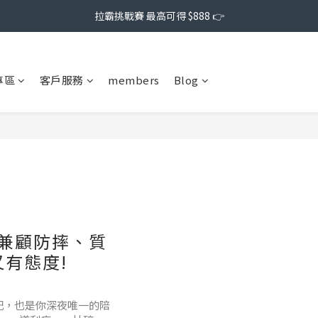
拉霸挑戰賽 最高可得 $888 👉
專區
客戶服務
members
Blog
薦：兼顧防摔、質
有態度!
筆記，也是你深夜唯一的陪