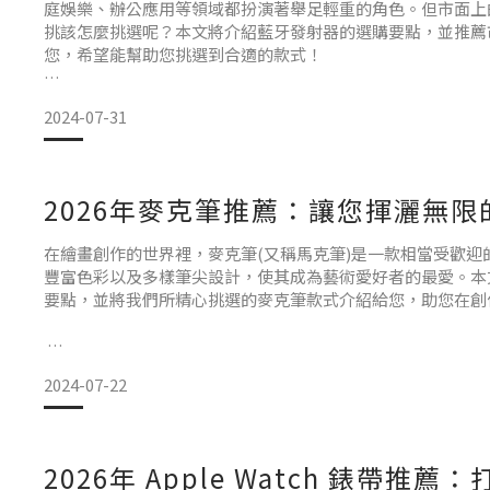
庭娛樂、辦公應用等領域都扮演著舉足輕重的角色。但市面上
挑該怎麼挑選呢？本文將介紹藍牙發射器的選購要點，並推薦
您，希望能幫助您挑選到合適的款式！
選購藍牙發射器的要點
2024-07-31
藍牙版本
藍牙發射器的藍牙版本需要與您的藍牙設備相同或更新，版本
2026年麥克筆推薦：讓您揮灑無限
的傳輸效率、更低的延遲以及更強的連接穩定性。所以若你對
要求，可以考慮採用藍牙5.3。
在繪畫創作的世界裡，麥克筆(又稱馬克筆)是一款相當受歡迎
豐富色彩以及多樣筆尖設計，使其成為藝術愛好者的最愛。本
要點，並將我們所精心挑選的麥克筆款式介紹給您，助您在創
連線距離
連線距
2024-07-22
選購麥克筆的要點
在選購麥克筆時，除了考慮個人創作需求外，還需留意以下幾
2026年 Apple Watch 錶帶推