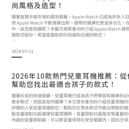
尚風格及造型！
墨水性質
根據創作用途的不同，選擇水性、油性或酒精性麥克筆：水性
隨著智慧手錶市場的蓬勃發展，Apple Watch 已成為許多
性和酒精性則擅長表現鮮豔飽和的色彩。
而 Apple Watch 不斷推陳出新，錶帶的選擇也更加多元化
中，該怎麼挑選呢？本篇文章將會向你介紹 Apple Watch 
個款式給你，希望能幫助到你挑選到合適的款式！
筆尖形狀
Apple Watch 錶帶選購要點
2024-07-11
不同筆尖形狀能帶來不同的表現效果，如圓頭適合著
1. 材質特性
2026年10款熱門兒童耳機推薦：
Apple Watch 錶帶主要有金屬、皮革、矽膠和尼龍等多種
幫助您找出最適合孩子的款式！
給人低調沉穩的高級感，適合正式場合佩戴；矽膠和尼
隨著科技的快速發展，兒童耳機已成為孩子們學習和娛樂的必
麼多款式，到底該如何選擇？本文首先會向你介紹兒童耳機的
評價的人氣兒童耳機給您，幫助您在眾多款式中做出明智的選
點音量限制功能選擇兒童耳機時，音量限制功能是非常重要的
內建的音量限制器，可以將音量保持在安全範圍內，如85分
力不受損害。此外，市面上也有耳機提供可調節的音量限制，