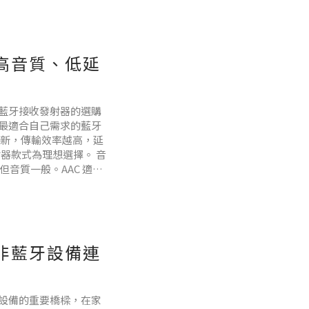
：高音質、低延
藍牙接收發射器的選購
最適合自己需求的藍牙
越新，傳輸效率越高，延
器款式為理想選擇。 音
音質一般。AAC 適合
驗。若您對音質要求高，我們
決非藍牙設備連
設備的重要橋樑，在家