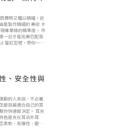
往既費時又難以精確。近
是製作精細的 美術 卡
實現專業級的精準度。 市
哪一台才能完美匹配我
ut 當紅型號，帶你一窺
切材質的多樣性裁切機不
適性、安全性與
運動的人來說，不必塞
怎麼挑最適合自己的耳
幫你快速做決定。 耳夾
特色是夾在耳朵外耳
否柔軟、有彈性、壓力
，穩定性尤其重要。 開