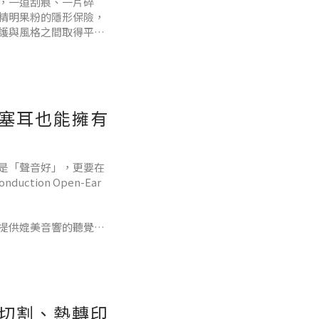
，一道刮痕、一片碎
精明果粉的隱形保險，
護與風格之間取得平
元的進口品牌應有盡有，
這篇文章將為你解析選購關
不塞耳也能擁有
是「聲音好」，更要在
tion Open-Ear
提供媲美音響的聽覺享
是氣傳導開放式耳機？
開放式耳機的核心在於
足切割、熱轉印