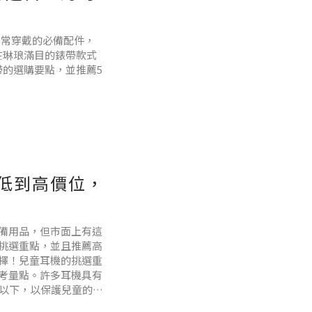
適合初學者及兒童，油
人日常穿戴的必備配件，
，在琳琅滿目的錶帶款式
錶帶的選購要點，並推薦5
從低到高價位，
材質選擇。金屬和皮革錶帶
備用品，但市面上有這
挑選重點，並且推薦高
擇！兒童耳機的挑選重
考量點。許多耳機具有
貝以下，以保護兒童的聽
讓家長根據環境噪音和