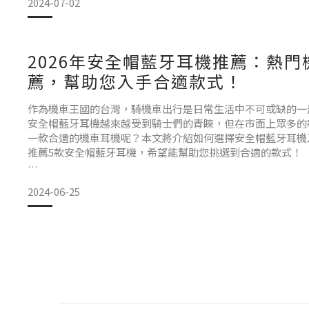
2024-07-02
孩子的年齡來選擇合適的音量設定。 舒適度和適合度因兒童
2026年安全帽藍牙耳機推薦：熱門
薦，幫助您入手合適款式！
作為機車王國的台灣，騎機車出行是日常生活中不可或缺的一
安全帽藍牙耳機越來越受到騎士們的青睞，但在市面上眾多的
一款合適的機車耳機呢？本文將介紹如何選擇安全帽藍牙耳機
推薦5款安全帽藍牙耳機，希望能幫助您挑選到合適的款式！
2024-06-25
怎麼選擇安全帽藍牙耳機？
在挑選安全帽藍牙耳機時，需要注意以下幾個關鍵點：
1. 音質
入手一款機車耳機前，音質是一大考慮要點，因為若一款機車