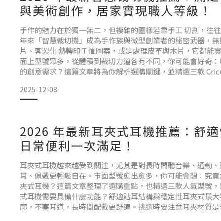
與美術創作，居家實現職人等級！
手作的魅力在於獨一無二，但複雜的圖樣若靠手工 切割，往
年來「智慧裁切機」成為手作族與微型創業者的秘密武器，無論
片、客製化 熱轉印 T 恤圖案，或是處理皮革與木片，它都能
面上型號眾多，從體積到裁切力道各有不同，你可能會好奇：
的創意需求？這篇文章將為你解析選購關鍵，並精選三款 Cric
手作數位化的無限可能。 智慧裁切機需要具備什麼功能？裁
2025-12-08
只能割紙，有些進階型號能處理超
2026 年最新耳夾式耳機推薦：舒
日常便利一次滿足！
耳夾式耳機越來越受到關注，尤其是對長時間聽音樂、通勤、
耳、佩戴更輕鬆自在。市面型號愈出愈多，你可能會想：究竟
夾式耳機？這篇文章整理了選購重點，也精選三款人氣型號，
式耳機需要具備什麼功能？舒適貼耳結構與穩定性耳夾式最大
廓，不塞耳道，長時間配戴更舒適。挑選時要注意耳夾材質是
是否均勻，避免久戴耳朵紅痛或滑落。若你會運動或通勤走動