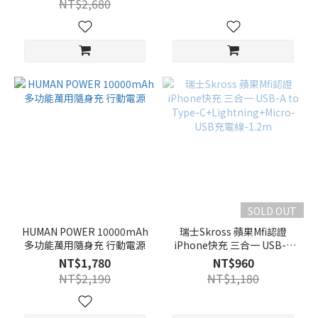
NT$2,680
SOLD OUT
HUMAN POWER 10000mAh
瑞士Skross 蘋果Mfi認證
多功能萬用隨身充 行動電源
iPhone快充 三合一 USB-A
to Type-
NT$1,780
NT$960
C+Lightning+Micro-USB充
NT$2,190
NT$1,180
電線-1.2m