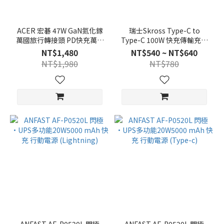
ACER 宏碁 47W GaN氮化鎵
瑞士Skross Type-C to
萬國旅行轉接頭 PD快充萬用
Type-C 100W 快充傳輸充電
充(3C1A+1插座)
線1.2,2m
NT$1,480
NT$540 ~ NT$640
NT$1,980
NT$780