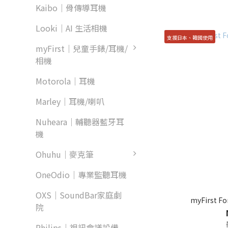
Kaibo｜骨傳導耳機
Looki｜AI 生活相機
支援日本、韓國使用
myFirst｜兒童手錶/耳機/
相機
Motorola｜耳機
Marley｜耳機/喇叭
Nuheara｜輔聽器藍牙耳
機
Ohuhu｜麥克筆
OneOdio｜專業監聽耳機
OXS｜SoundBar家庭劇
myFirst 
院
Philips｜視訊會議設備