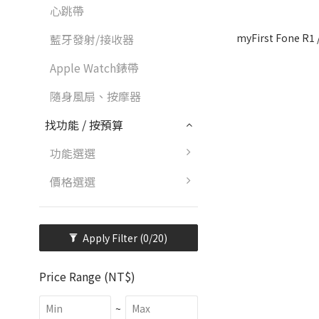
心跳帶
藍牙發射/接收器
myFirst Fone R
Apple Watch錶帶
隨身風扇、按摩器
找功能 / 按預算
功能選選
價格選選
Apply Filter
(0/20)
Price Range (NT$)
~