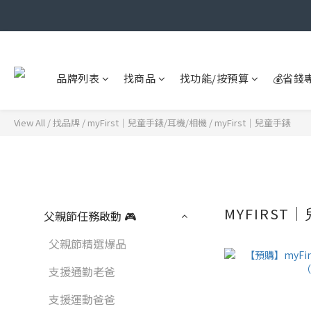
品牌列表
找商品
找功能/按預算
💰省錢
View All
/
找品牌
/
myFirst｜兒童手錶/耳機/相機
/
myFirst｜兒童手錶
MYFIRST
父親節任務啟動 🎮
父親節精選爆品
支援通勤老爸
支援運動爸爸