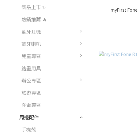
新品上市 ✨
myFirst F
熱銷推薦 🔥
藍牙耳機
藍牙喇叭
兒童專區
繪畫用具
辦公專區
旅遊專區
充電專區
周邊配件
手機殼