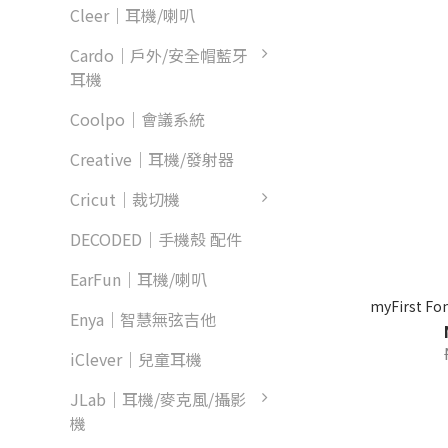
Cleer｜耳機/喇叭
Cardo｜戶外/安全帽藍牙
耳機
Coolpo｜會議系統
Creative｜耳機/發射器
Cricut｜裁切機
DECODED｜手機殼 配件
EarFun｜耳機/喇叭
myFirst 
Enya｜智慧無弦吉他
iClever｜兒童耳機
JLab｜耳機/麥克風/攝影
機