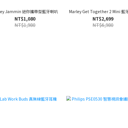
rley Jammin 迷你攜帶型藍牙喇叭
Marley Get Together 2 Mini
NT$1,080
NT$2,699
NT$1,980
NT$6,980