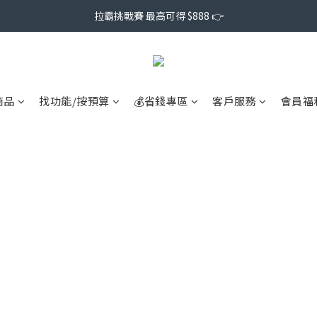
拉霸挑戰賽 最高可得 $888 👉
商品
找功能/按預算
💰省錢專區
客戶服務
會員福