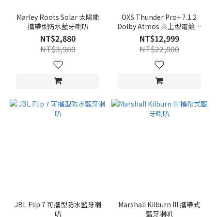
Marley Roots Solar 太陽能
OXS Thunder Pro+ 7.1.2
攜帶型防水藍牙喇叭
Dolby Atmos 桌上型電競聲
霸 Soundbar(附無線頸枕喇
NT$2,880
NT$12,999
叭)
NT$3,980
NT$22,800
JBL Flip 7 可攜型防水藍牙喇
Marshall Kilburn III 攜帶式
叭
藍牙喇叭