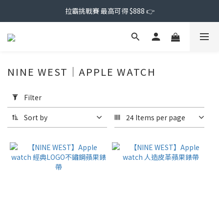
拉霸挑戰賽 最高可得 $888 👉
NINE WEST｜APPLE WATCH
Apply
Filter
Filter
(0/20)
Sort by
24 Items per page
Price
Range
(NT$)
~