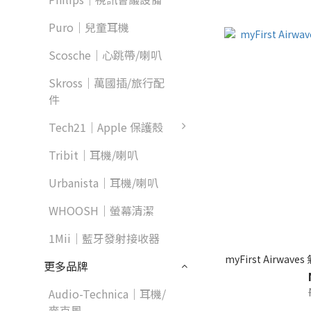
Puro｜兒童耳機
Scosche｜心跳帶/喇叭
Skross｜萬國插/旅行配
件
Tech21｜Apple 保護殼
Tribit｜耳機/喇叭
Urbanista｜耳機/喇叭
WHOOSH｜螢幕清潔
1Mii｜藍牙發射接收器
myFirst Airw
更多品牌
Audio-Technica｜耳機/
麥克風