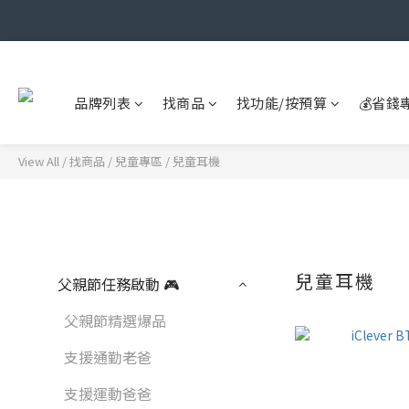
品牌列表
找商品
找功能/按預算
💰省錢
View All
/
找商品
/
兒童專區
/
兒童耳機
兒童耳機
父親節任務啟動 🎮
父親節精選爆品
支援通勤老爸
支援運動爸爸