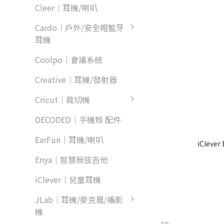
Cleer｜耳機/喇叭
Cardo｜戶外/安全帽藍牙
耳機
Coolpo｜會議系統
Creative｜耳機/發射器
Cricut｜裁切機
DECODED｜手機殼 配件
EarFun｜耳機/喇叭
iClev
Enya｜智慧無弦吉他
iClever｜兒童耳機
JLab｜耳機/麥克風/攝影
機