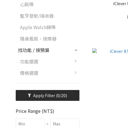
iClev
心跳帶
藍牙發射/接收器
Apple Watch錶帶
隨身風扇、按摩器
找功能 / 按預算
功能選選
價格選選
Apply Filter
(0/20)
Price Range (NT$)
~