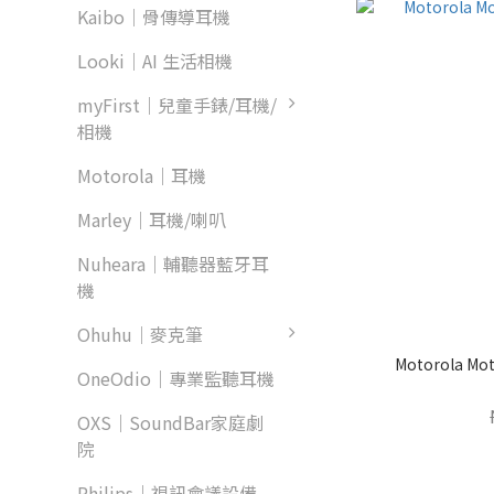
Kaibo｜骨傳導耳機
Looki｜AI 生活相機
myFirst｜兒童手錶/耳機/
相機
Motorola｜耳機
Marley｜耳機/喇叭
Nuheara｜輔聽器藍牙耳
機
Ohuhu｜麥克筆
Motorola 
OneOdio｜專業監聽耳機
OXS｜SoundBar家庭劇
院
Philips｜視訊會議設備