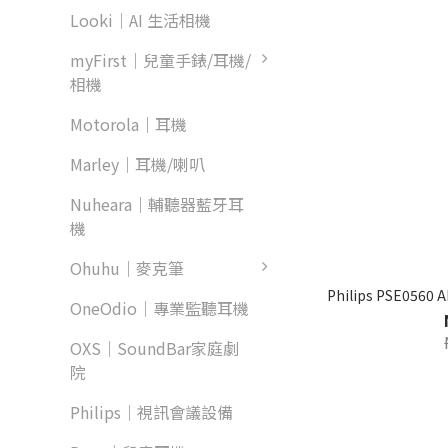
Looki｜AI 生活相機
myFirst｜兒童手錶/耳機/
相機
Motorola｜耳機
Marley｜耳機/喇叭
Nuheara｜輔聽器藍牙耳
機
Ohuhu｜麥克筆
Philips PSE0
OneOdio｜專業監聽耳機
OXS｜SoundBar家庭劇
院
Philips｜視訊會議設備