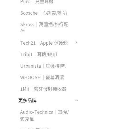
Puro｜兒童耳機
Scosche｜心跳帶/喇叭
Skross｜萬國插/旅行配
件
Tech21｜Apple 保護殼
Tribit｜耳機/喇叭
Urbanista｜耳機/喇叭
WHOOSH｜螢幕清潔
1Mii｜藍牙發射接收器
更多品牌
Audio-Technica｜耳機/
麥克風