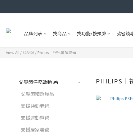
品牌列表
找商品
找功能/按預算
💰省錢
View All
/
找品牌
/
Philips｜視訊會議設備
PHILIPS
父親節任務啟動 🎮
父親節精選爆品
支援通勤老爸
支援運動爸爸
支援居家老爸