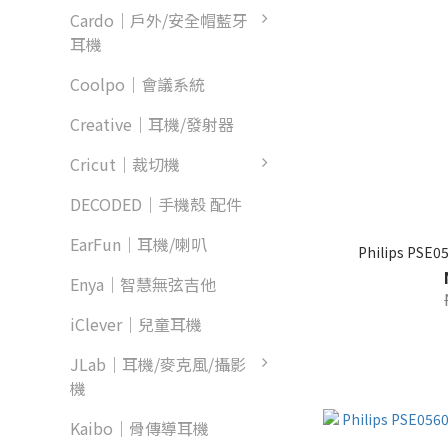
Cardo｜戶外/安全帽藍牙
耳機
Coolpo｜會議系統
Creative｜耳機/發射器
Cricut｜裁切機
DECODED｜手機殼 配件
EarFun｜耳機/喇叭
Philips P
Enya｜智慧無弦吉他
iClever｜兒童耳機
JLab｜耳機/麥克風/攝影
機
Kaibo｜骨傳導耳機