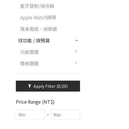
藍牙發射/接收器
Apple Watch錶帶
隨身風扇、按摩器
找功能 / 按預算
功能選選
價格選選
Apply Filter
(0/20)
Price Range (NT$)
~