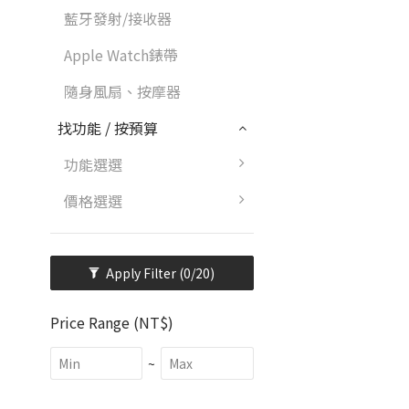
藍牙發射/接收器
Apple Watch錶帶
隨身風扇、按摩器
找功能 / 按預算
功能選選
價格選選
Apply Filter
(0/20)
Price Range (NT$)
~