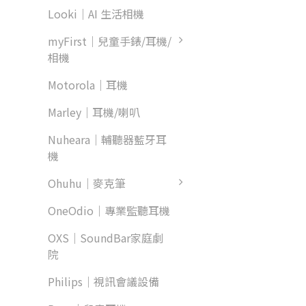
Looki｜AI 生活相機
myFirst｜兒童手錶/耳機/
相機
Motorola｜耳機
Marley｜耳機/喇叭
Nuheara｜輔聽器藍牙耳
機
Ohuhu｜麥克筆
OneOdio｜專業監聽耳機
OXS｜SoundBar家庭劇
院
Philips｜視訊會議設備