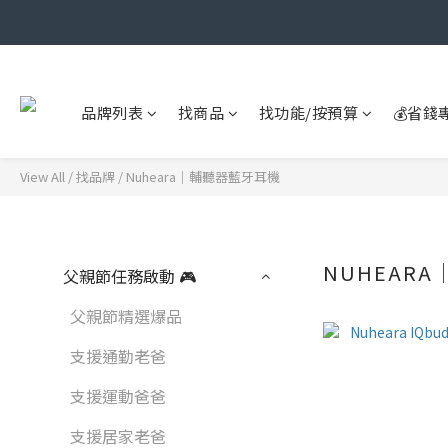
品牌列表
找商品
找功能/按預算
💰省錢
View All
/
找品牌
/
Nuheara｜輔聽器藍牙耳機
NUHEAR
父親節任務啟動 🎮
父親節精選爆品
支援通勤老爸
支援運動爸爸
支援居家老爸