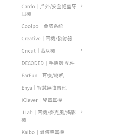
Cardo｜戶外/安全帽藍牙
耳機
Coolpo｜會議系統
Creative｜耳機/發射器
Cricut｜裁切機
DECODED｜手機殼 配件
EarFun｜耳機/喇叭
Enya｜智慧無弦吉他
iClever｜兒童耳機
JLab｜耳機/麥克風/攝影
機
Kaibo｜骨傳導耳機