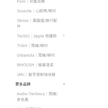
Puro｜兒童耳機
Scosche｜心跳帶/喇叭
Skross｜萬國插/旅行配
件
Tech21｜Apple 保護殼
Tribit｜耳機/喇叭
Urbanista｜耳機/喇叭
WHOOSH｜螢幕清潔
1Mii｜藍牙發射接收器
更多品牌
Audio-Technica｜耳機/
麥克風