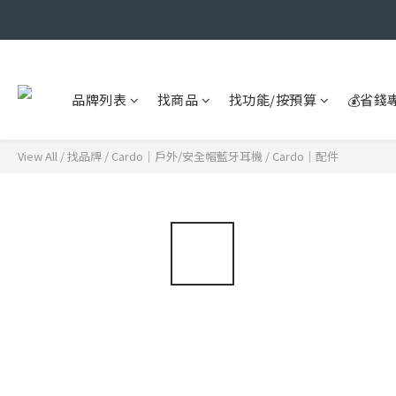
品牌列表
找商品
找功能/按預算
💰省錢
View All
/
找品牌
/
Cardo｜戶外/安全帽藍牙耳機
/
Cardo｜配件