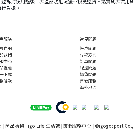
，經拆封使用過後，非產品功能瑕疵不接受退貨。鑑賞期非試用
自行負擔。
戶服務
常見問題
牌官網
帳戶問題
於我們
付款方式
服中心
訂單問題
品體驗
配送問題
冊下載
退貨問題
務條款
售後服務
海外地區
網
|
商品購物
|
igo Life 生活誌
|
技術服務中心
| ©igogosport Co., 