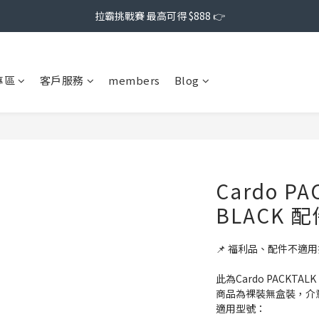
拉霸挑戰賽 最高可得 $888 👉
專區
客戶服務
members
Blog
Cardo PA
BLACK 配
📌 福利品、配件不適
此為Cardo PACKTAL
商品為裸裝無盒裝，介
適用型號：