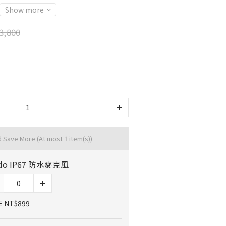
Show more
3,800
d Save More
(At most 1 item(s))
rdo IP67 防水麥克風
E NT$899