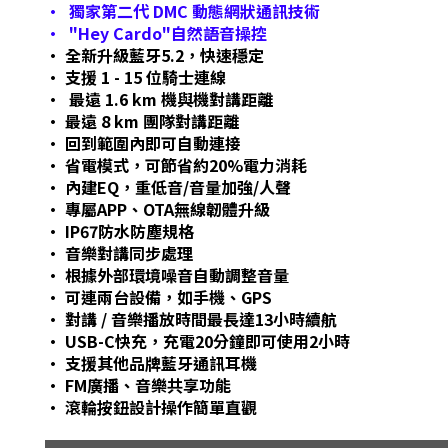
• 獨家第二代 DMC 動態網狀通訊技術
• "Hey Cardo"自然語音操控
• 全新升級藍牙5.2，快速穩定
• 支援 1 - 15 位騎士連線
• 最遠 1.6 km 機與機對講距離
• 最遠 8 km 團隊對講距離
• 回到範圍內即可自動連接
• 省電模式，可節省約20%電力消耗
• 內建EQ，重低音/音量加強/人聲
• 專屬APP、OTA無線韌體升級
• IP67防水防塵規格
• 音樂對講同步處理
• 根據外部環境噪音自動調整音量
• 可連兩台設備，如手機、GPS
• 對講 / 音樂播放時間最長達13小時續航
• USB-C快充，充電20分鐘即可使用2小時
• 支援其他品牌藍牙通訊耳機
• FM廣播、音樂共享功能
• 滾輪按鈕設計操作簡單直觀