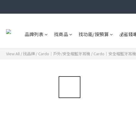
品牌列表
找商品
找功能/按預算
💰省錢
View All
/
找品牌
/
Cardo｜戶外/安全帽藍牙耳機
/
Cardo｜安全帽藍牙耳機