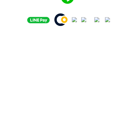
BUY NOW
igogosport 品牌官網
|
商品購物
|
igo Life 生活誌
|
技術服務中心
| ©igogosport Co., ltd. All Rights