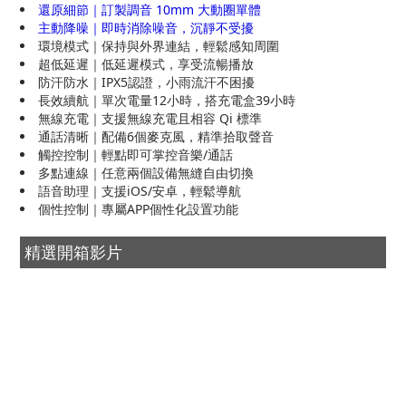
還原細節｜訂製調音 10mm 大動圈單體
主動降噪｜即時消除噪音，沉靜不受擾
環境模式｜保持與外界連結，輕鬆感知周圍
超低延遲｜低延遲模式，享受流暢播放
防汗防水｜IPX5認證，小雨流汗不困擾
長效續航｜單次電量12小時，搭充電盒39小時
無線充電｜支援無線充電且相容 Qi 標準
通話清晰｜配備6個麥克風，精準拾取聲音
觸控控制｜輕點即可掌控音樂/通話
多點連線｜任意兩個設備無縫自由切換
語音助理｜支援iOS/安卓，輕鬆導航
個性控制｜專屬APP個性化設置功能
精選開箱影片