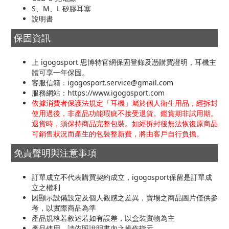
S、M、L 矽膠耳塞
說明書
保固資訊
上 igogosport 思博特官網保固登錄及憑購買證明，耳機主
體可享一年保固。
客服信箱：igogosport.service@gmail.com
服務網站：https://www.igogosport.com
依據消費者保護法規定「耳機」屬於個人衛生用品，經拆封
使用過後，非產品功能瑕疵不接受退貨。鑑賞期非試用期。
退貨時，須保持商品完整包裝。如經拆封後無法恢復原商品
可銷售狀況而產生的包裝整新費，將由客戶自行負擔。
免責聲明與注意事項
訂單成立不代表購買契約成立，igogosport保留是訂單成
立之權利
因顯示設備設定及個人觀感之差異，賣場之商品圖片僅供參
考，以實際商品為準
產品規格若敘述若如有誤差，以盒裝實物為主
產品使用，請依照說明書內之操作指示