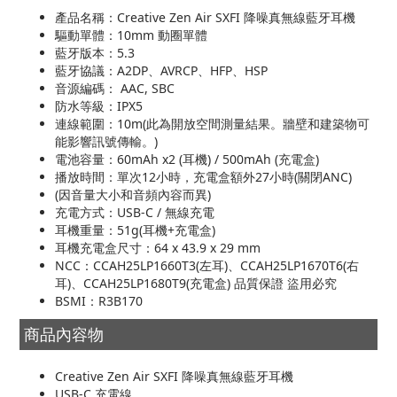
產品名稱：Creative Zen Air SXFI 降噪真無線藍牙耳機
驅動單體：10mm 動圈單體
藍牙版本：5.3
藍牙協議：A2DP、AVRCP、HFP、HSP
音源編碼： AAC, SBC
防水等級：IPX5
連線範圍：10m(此為開放空間測量結果。牆壁和建築物可
能影響訊號傳輸。)
電池容量：60mAh x2 (耳機) / 500mAh (充電盒)
播放時間：單次12小時，充電盒額外27小時(關閉ANC)
(因音量大小和音頻內容而異)
充電方式：USB-C / 無線充電
耳機重量：51g(耳機+充電盒)
耳機充電盒尺寸：64 x 43.9 x 29 mm
NCC：CCAH25LP1660T3(左耳)、CCAH25LP1670T6(右
耳)、CCAH25LP1680T9(充電盒) 品質保證 盜用必究
BSMI：R3B170
商品內容物
Creative Zen Air SXFI 降噪真無線藍牙耳機
USB-C 充電線