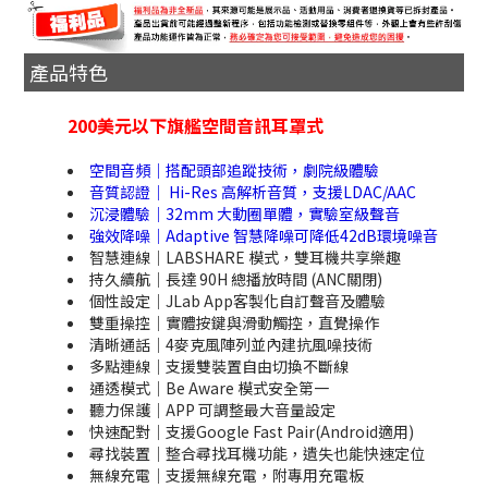
產品特色
200美元以下旗艦空間音訊耳罩式
空間音頻｜搭配頭部追蹤技術，劇院級體驗
音質認證｜ Hi-Res 高解析音質，支援LDAC/AAC
沉浸體驗｜32mm 大動圈單體，實驗室級聲音
強效降噪｜Adaptive 智慧降噪可降低42dB環境噪音
智慧連線｜LABSHARE 模式，雙耳機共享樂趣
持久續航｜長達 90H 總播放時間 (ANC關閉)
個性設定｜JLab App客製化自訂聲音及體驗
雙重操控｜實體按鍵與滑動觸控，直覺操作
清晰通話｜4麥克風陣列並內建抗風噪技術
多點連線｜支援雙裝置自由切換不斷線
通透模式｜Be Aware 模式安全第一
聽力保護｜APP 可調整最大音量設定
快速配對｜支援Google Fast Pair(Android適用)
尋找裝置｜整合尋找耳機功能，遺失也能快速定位
無線充電｜支援無線充電，附專用充電板