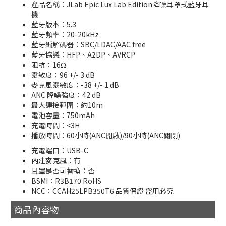
產品名稱：JLab Epic Lux Lab Edition降噪耳罩式藍牙耳
機
藍牙版本：5.3
藍牙頻率：20-20kHz
藍牙編解碼器：SBC/LDAC/AAC free
藍牙協議：HFP、A2DP、AVRCP
阻抗：16Ω
靈敏度：96 +/- 3 dB
麥克風靈敏度：-38 +/- 1 dB
ANC 降噪強度：42 dB
最大連接範圍：約10m
電池容量：750mAh
充電時間：<3H
播放時間：60小時(ANC開啟)/90小時(ANC關閉)
充電端口：USB-C
內建麥克風：有
耳罩是否可替換：否
BSMI：R3B170 RoHS
NCC：CCAH25LPB350T6 品質保證 盜用必究
商品內容物