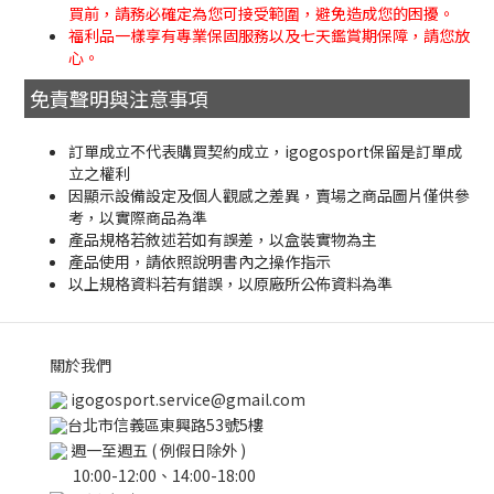
買前，請務必確定為您可接受範圍，避免造成您的困擾。
福利品一樣享有專業保固服務以及七天鑑賞期保障，請您放
心。
免責聲明與注意事項
訂單成立不代表購買契約成立，igogosport保留是訂單成
立之權利
因顯示設備設定及個人觀感之差異，賣場之商品圖片僅供參
考，以實際商品為準
產品規格若敘述若如有誤差，以盒裝實物為主
產品使用，請依照說明書內之操作指示
以上規格資料若有錯誤，以原廠所公佈資料為準
關於我們
igogosport.service@gmail.com
台北市信義區東興路53號5樓
週一至週五 ( 例假日除外 )
10:00-12:00、14:00-18:00