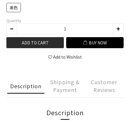
黑色
Quantity
ADD TO CART
BUY NOW
Add to Wishlist
Shipping &
Customer
Description
Payment
Reviews
Description