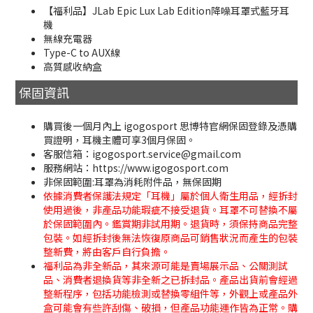
【福利品】JLab Epic Lux Lab Edition降噪耳罩式藍牙耳
機
無線充電器
Type-C to AUX線
高質感收納盒
保固資訊
購買後一個月內上 igogosport 思博特官網保固登錄及憑購
買證明，耳機主體可享3個月保固。
客服信箱：igogosport.service@gmail.com
服務網站：https://www.igogosport.com
非保固範圍:耳罩為消耗附件品，無保固期
依據消費者保護法規定「耳機」屬於個人衛生用品，經拆封
使用過後，非產品功能瑕疵不接受退貨。耳罩不可替換不屬
於保固範圍內。鑑賞期非試用期。退貨時，須保持商品完整
包裝。如經拆封後無法恢復原商品可銷售狀況而產生的包裝
整新費，將由客戶自行負擔。
福利品為非全新品，其來源可能是賣場展示品、公關測試
品、消費者退換貨等非全新之已拆封品。產品出貨前會經過
整新程序，包括功能檢測或替換零組件等，外觀上或產品外
盒可能會有些許刮傷、破損，但產品功能運作皆為正常。購