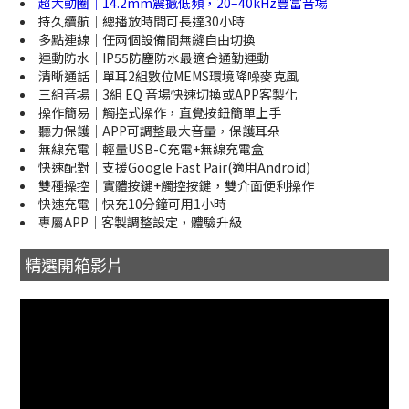
超大動圈｜14.2mm震撼低頻，20–40kHz豐富音場
持久續航｜總播放時間可長達30小時
多點連線｜任兩個設備間無縫自由切換
運動防水｜IP55防塵防水最適合通勤運動
清晰通話｜單耳2組數位MEMS環境降噪麥克風
三組音場｜3組 EQ 音場快速切換或APP客製化
操作簡易｜觸控式操作，直覺按鈕簡單上手
聽力保護｜APP可調整最大音量，保護耳朵
無線充電｜輕量USB-C充電+無線充電盒
快速配對｜支援Google Fast Pair(適用Android)
雙種操控｜實體按鍵+觸控按鍵，雙介面便利操作
快速充電｜快充10分鐘可用1小時
專屬APP｜客製調整設定，體驗升級
精選開箱影片