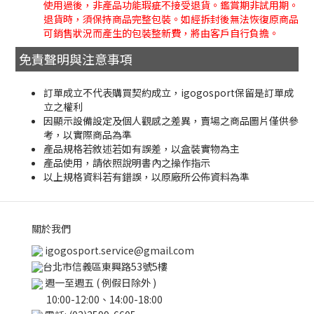
使用過後，非產品功能瑕疵不接受退貨。鑑賞期非試用期。
退貨時，須保持商品完整包裝。如經拆封後無法恢復原商品
可銷售狀況而產生的包裝整新費，將由客戶自行負擔。
免責聲明與注意事項
訂單成立不代表購買契約成立，igogosport保留是訂單成
立之權利
因顯示設備設定及個人觀感之差異，賣場之商品圖片僅供參
考，以實際商品為準
產品規格若敘述若如有誤差，以盒裝實物為主
產品使用，請依照說明書內之操作指示
以上規格資料若有錯誤，以原廠所公佈資料為準
關於我們
igogosport.service@gmail.com
台北市信義區東興路53號5樓
週一至週五 ( 例假日除外 )
10:00-12:00、14:00-18:00