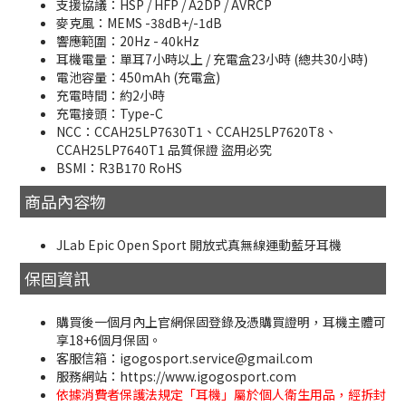
支援協議：HSP / HFP / A2DP / AVRCP
麥克風：MEMS -38dB+/-1dB
響應範圍：20Hz - 40kHz
耳機電量：單耳7小時以上 / 充電盒23小時 (總共30小時)
電池容量：450mAh (充電盒)
充電時間：約2小時
充電接頭：Type-C
NCC：CCAH25LP7630T1、CCAH25LP7620T8、
CCAH25LP7640T1 品質保證 盜用必究
BSMI：R3B170 RoHS
商品內容物
JLab Epic Open Sport 開放式真無線運動藍牙耳機
保固資訊
購買後一個月內上官網保固登錄及憑購買證明，耳機主體可
享18+6個月保固。
客服信箱：igogosport.service@gmail.com
服務網站：https://www.igogosport.com
依據消費者保護法規定「耳機」屬於個人衛生用品，經拆封