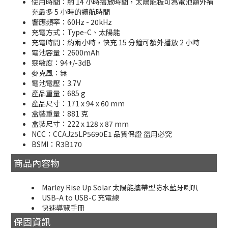
使用時間：約 14 小時播放時間，太陽能板可為電池額外補
充最多 5 小時的續航時間
響應頻率：60Hz - 20kHz
充電方式：Type-C、太陽能
充電時間：約兩小時，快充 15 分鐘可額外播放 2 小時
電池容量：2600mAh
靈敏度：94+/-3dB
麥克風：無
電池電壓：3.7V
產品重量：685 g
產品尺寸：171 x 94 x 60 mm
盒裝重量：881 克
盒裝尺寸：222 x 128 x 87 mm
NCC：CCAJ25LP5690E1 品質保證 盜用必究
BSMI：R3B170
商品內容物
Marley Rise Up Solar 太陽能攜帶型防水藍牙喇叭
USB-A to USB-C 充電線
快速導覽手冊
保固資訊