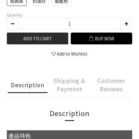
經典黑
奶油白
靛藍色
Quantity
ADD TO CART
BUY NOW
Add to Wishlist
Shipping &
Customer
Description
Payment
Reviews
Description
產品特色