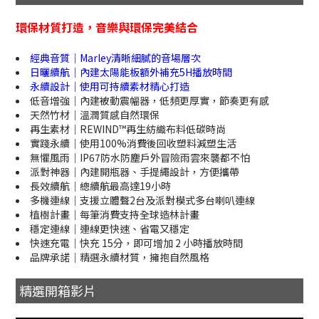
環保材質打造，音樂與環保完美結合
經典音質｜Marley清晰細膩的音場層次
日曬續航｜內建太陽能板額外補充5H播放時間
永續設計｜使用可持續素材精心打造
低音增強｜內建被動震幅器，低頻更厚實，節奏更有感
天然竹材｜溫潤質感自然環保
再生素材｜REWIND™再生紡織布料低碳時尚
實踐永續｜使用100%消費後回收塑料減塑生活
無懼風雨｜IP67防水防塵戶外冒險雨雲來襲都不怕
派對神器｜內建開瓶器、手提繩設計，方便攜帶
長效續航｜總續航最高達19小時
多機連線｜支援立體聲2台及派對模式多台喇叭連線
植樹計畫｜每筆消費支持全球造林計畫
穩定連線｜連線更快速、省電又穩定
快速充電｜快充 15分，即可增加 2 小時播放時間
品牌承諾｜精選永續材質，擁抱自然風格
精選開箱影片