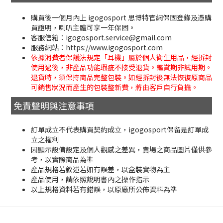
購買後一個月內上 igogosport 思博特官網保固登錄及憑購
買證明，喇叭主體可享一年保固。
客服信箱：igogosport.service@gmail.com
服務網站：https://www.igogosport.com
依據消費者保護法規定「耳機」屬於個人衛生用品，經拆封
使用過後，非產品功能瑕疵不接受退貨。鑑賞期非試用期。
退貨時，須保持商品完整包裝。如經拆封後無法恢復原商品
可銷售狀況而產生的包裝整新費，將由客戶自行負擔。
免責聲明與注意事項
訂單成立不代表購買契約成立，igogosport保留是訂單成
立之權利
因顯示設備設定及個人觀感之差異，賣場之商品圖片僅供參
考，以實際商品為準
產品規格若敘述若如有誤差，以盒裝實物為主
產品使用，請依照說明書內之操作指示
以上規格資料若有錯誤，以原廠所公佈資料為準