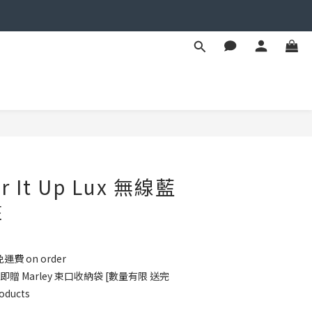
BUY NOW
ir It Up Lux 無線藍
盤
運費 on order
品即贈 Marley 束口收納袋 [數量有限 送完
oducts