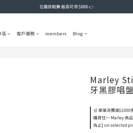
拉霸挑戰賽 最高可得 $888 👉
專區
客戶服務
members
Blog
Marley St
牙黑膠唱
🛒 單筆消費滿$1000免
購買任一 Marley 商
為止] on selected pr