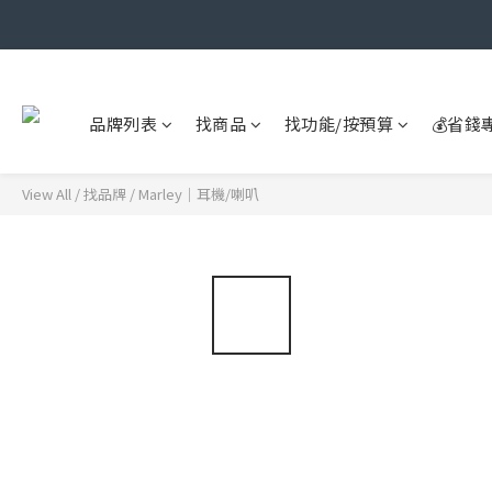
品牌列表
找商品
找功能/按預算
💰省錢
View All
/
找品牌
/
Marley｜耳機/喇叭