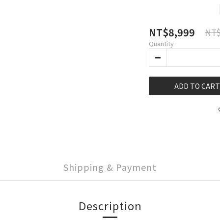
NT$8,999
NT$
Quantity
ADD TO CART
Shipping & Payment
Description