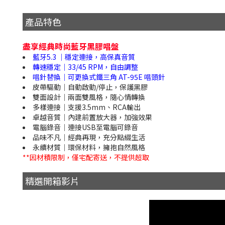
產品特色
盡享經典時尚藍牙黑膠唱盤
藍牙5.3 ｜穩定連接，高保真音質
轉速穩定｜33/45 RPM，自由調整
唱針替換｜可更換式鐵三角 AT-95E 唱頭針
皮帶驅動｜自動啟動/停止，保護黑膠
雙面設計｜兩面雙風格，隨心情轉換
多樣連接｜支援3.5mm、RCA輸出
卓越音質｜內建前置放大器，加強效果
電腦錄音｜連接USB至電腦可錄音
品味不凡｜經典再現，充分點綴生活
永續材質｜環保材料，擁抱自然風格
**因材積限制，僅宅配寄送，不提供超取
精選開箱影片