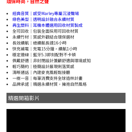
環保時尚，自然之聲
經典音質｜感受Marley專屬沉浸聲場
綠色美型｜透明設計融合永續材質
再生塑料｜耳機本體選用回收材質製成
全可回收｜包裝全面採用可回收材質
永續竹材｜質感外觀結合環保選材
長效續航｜總續航長達16小時
快充補電｜充電15分鐘，續航1小時
穩定連線｜藍牙5.3即刻配對不卡頓
佩戴舒適｜非封閉設計兼顧舒適與環境感知
輕巧簡約｜極簡設計展現俐落質感
清晰通話｜內建麥克風輕鬆接聽
一樹一音｜每筆消費支持全球造林計畫
品牌承諾｜精選永續材質，擁抱自然風格
精選開箱影片