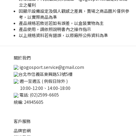
立之權利
因顯示設備設定及個人觀感之差異，賣場之商品圖片僅供參
考，以實際商品為準
產品規格若敘述若如有誤差，以盒裝實物為主
產品使用，請依照說明書內之操作指示
以上規格資料若有錯誤，以原廠所公佈資料為準
關於我們
igogosport.service@gmail.com
台北市信義區東興路53號5樓
週一至週五 ( 例假日除外 )
10:00-12:00、14:00-18:00
電話: (02)2599-6605
統編: 24945605
客戶服務
品牌官網