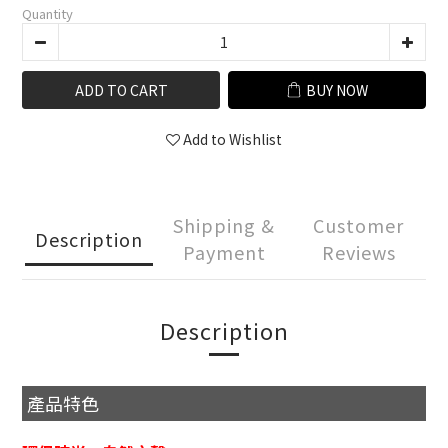
Quantity
ADD TO CART
BUY NOW
Add to Wishlist
Shipping &
Customer
Description
Payment
Reviews
Description
產品特色