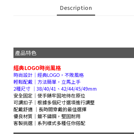
Description
產品特色
經典LOGO時尚風格
時尚設計｜經典LOGO，不敗風格
輕鬆配戴｜方法簡單，立馬上手
2種尺寸 ｜38/40/41、42/44/45/49mm
安全固定｜使手錶牢固地待在原位
可調扣子｜根據多個尺寸選項進行調整
配戴舒適 ｜長時間穿戴的最佳選擇
優良材質｜鍍不鏽鋼，堅固耐用
客製挑選｜系列樣式多種任你搭配