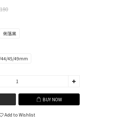
180
俐落黑
/44/45/49mm
BUY NOW
Add to Wishlist