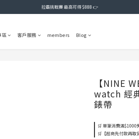
拉霸挑戰賽 最高可得 $888 👉
專區
客戶服務
members
Blog
【NINE W
watch 
錶帶
🛒 單筆消費滿$1000免
🛒【超商先付款再取貨】