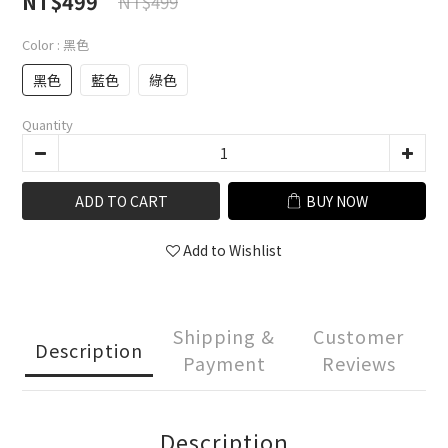
NT$499
NT$499
Color
: 黑色
黑色
藍色
綠色
Quantity
ADD TO CART
BUY NOW
Add to Wishlist
Shipping &
Customer
Description
Payment
Reviews
Description