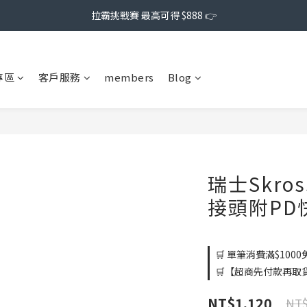
拉霸挑戰賽 最高可得 $888 👉
專區
客戶服務
members
Blog
瑞士Skro
接頭附PD快
🛒 單筆消費滿$1000免
🛒【超商先付款再取貨】
NT$1,120
NT$