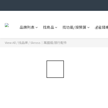
品牌列表
找商品
找功能/按預算
💰省錢
View All
/
找品牌
/
Skross｜萬國插/旅行配件