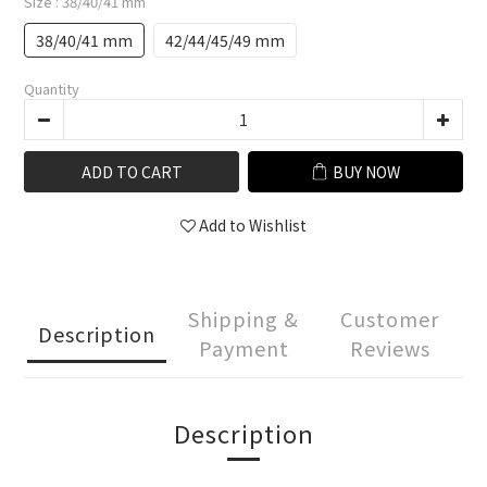
Size
: 38/40/41 mm
38/40/41 mm
42/44/45/49 mm
Quantity
ADD TO CART
BUY NOW
Add to Wishlist
Shipping &
Customer
Description
Payment
Reviews
Description