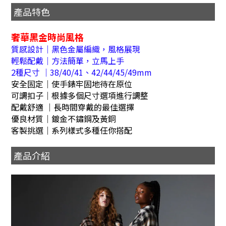
產品特色
奢華黑金時尚風格
質感設計｜黑色金屬編織，風格展現
輕鬆配戴｜方法簡單，立馬上手
2種尺寸 ｜38/40/41、42/44/45/49mm
安全固定｜使手錶牢固地待在原位
可調扣子｜根據多個尺寸選項進行調整
配戴舒適 ｜長時間穿戴的最佳選擇
優良材質｜鍍金不鏽鋼及黃銅
客製挑選｜系列樣式多種任你搭配
產品介紹