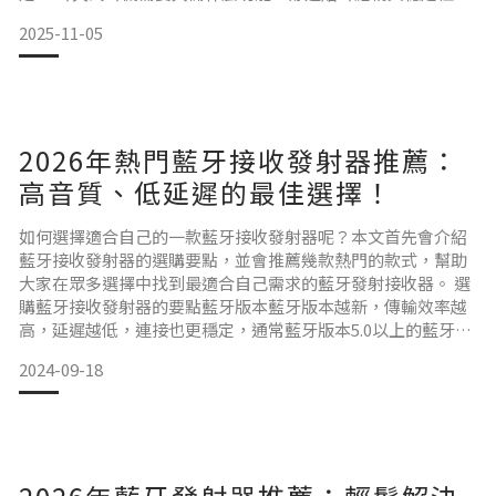
夾式最大特色是夾在耳朵外耳廓，不塞耳道，長時間配戴更舒
2025-11-05
適。挑選時要注意耳夾材質是否柔軟、有彈性、壓力是否均
勻，避免久戴耳朵紅痛或滑落。若你會運動或通勤走動，穩定
性尤其重要。 開放式聆聽與環境感知耳夾式通常是開放式設
計，可以在聽音樂
2026年熱門藍牙接收發射器推薦：
高音質、低延遲的最佳選擇！
如何選擇適合自己的一款藍牙接收發射器呢？本文首先會介紹
藍牙接收發射器的選購要點，並會推薦幾款熱門的款式，幫助
大家在眾多選擇中找到最適合自己需求的藍牙發射接收器。 選
購藍牙接收發射器的要點藍牙版本藍牙版本越新，傳輸效率越
高，延遲越低，連接也更穩定，通常藍牙版本5.0以上的藍牙接
收發射器款式為理想選擇。 音頻編碼音頻編碼有分許多不同種
2024-09-18
類，SBC 是最基本的編碼器，但音質一般。AAC 適合蘋果設
備，而 aptX 和 LDAC 則能提供更高品質的音頻體驗。若您對音
質要求高，我們建議可以選擇支援較高級編碼