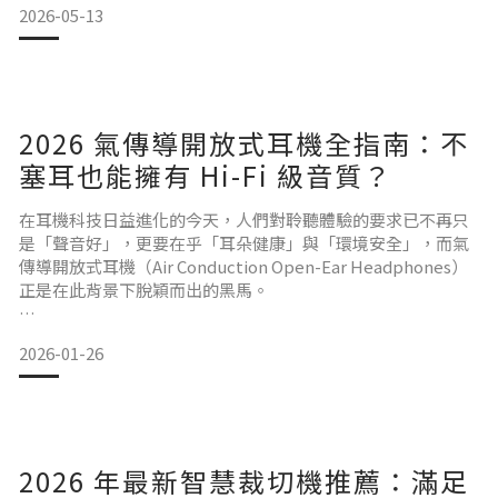
2026-05-13
能在保護與風格之間取得平衡。 市面上殼款多到讓人眼花，從
九十九元的夜市殼到三千元的進口品牌應有盡有，你可能會好
奇:到底哪一款，才真正配得上 iPhone 的售價?這篇文章將為你
解析選購關鍵，並精選 Tech21 與 De
2026 氣傳導開放式耳機全指南：不
塞耳也能擁有 Hi-Fi 級音質？
在耳機科技日益進化的今天，人們對聆聽體驗的要求已不再只
是「聲音好」，更要在乎「耳朵健康」與「環境安全」，而氣
傳導開放式耳機（Air Conduction Open-Ear Headphones）
正是在此背景下脫穎而出的黑馬。
與傳統入耳式耳機不同，氣傳導開放式耳機不進入耳道，卻能
2026-01-26
提供媲美音響的聽覺享受。本文將深度解析其技術原理、選購
標準及熱門推薦。什麼是氣傳導開放式耳機？技術原理解析1.
定向傳聲技術：聲音的「精準打擊」 氣傳導開放式耳機的核心
在於「定向傳聲」，透過特殊的聲學結構設計，將音波
2026 年最新智慧裁切機推薦：滿足