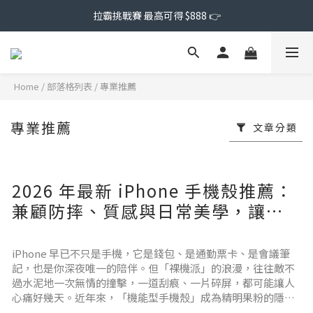
拉霸挑戰賽 最高可得 $888 👉
Home
/
部落格列表
/
專業推薦
專業推薦
文章分類
2026 年最新 iPhone 手機殼推薦：
兼顧防摔、質感與日常美學，讓你
的愛機既安全又有態度!
iPhone 早已不只是手機，它是錢包、是通勤票卡、是會議筆
記，也是你深夜唯一的陪伴。但「裸機派」的浪漫，往往敵不
過水泥地一次無情的撞擊，一道刮痕、一片碎屏，都可能讓人
心痛好幾天。近年來，「機能型手機殼」成為精明果粉的隱形
保險，無論是日常出勤、戶外活動，或是搭配商務穿搭，它都