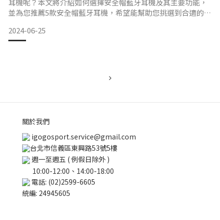
耳機呢？本文將介紹如何選擇安全帽藍牙耳機及其主要功能，
並為您推薦5款安全帽藍牙耳機，希望能幫助您挑選到合適的款
式！
2024-06-25
怎麼選擇安全帽藍牙耳機？
在挑選安全帽藍牙耳機時，需要注意以下幾個關鍵點：
1. 音質
關於我們
入手一款機車耳機前，音質是一大考慮要點，因為若一款機車
耳機音質不佳，整體的使用體驗應該也會受到影響。
igogosport.service@gmail.com
台北市信義區東興路53號5樓
週一至週五 ( 例假日除外 )
10:00-12:00、14:00-18:00
2. 使用
電話: (02)2599-6605
統編: 24945605