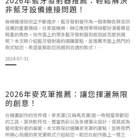
2026年藍牙發射器推薦：輕鬆解決
非藍牙設備連接問題！
無線連接技術正不斷進步，藍牙發射器作為一個串聯各類音訊
設備的重要橋樑，在家庭娛樂、辦公應用等領域都扮演著舉足
輕重的角色。但市面上的眾多藍牙發射器到底挑該怎麼挑選
呢？本文將介紹藍牙發射器的選購要點，並推薦市面上熱門的
款式給您，希望能幫助您挑選到合適的款式！
2024-07-31
選購藍牙發射器的要點
藍牙版本
藍牙發射器的藍牙版本需要與您的藍牙設備相同或更新，版本
2026年麥克筆推薦：讓您揮灑無限
越新通常意味著更出色的傳輸效率、更低的延遲以及更強的連
接穩定性。所以若你對音質、遊戲體驗有很高要求，可以考慮
的創意！
採用藍牙5.3。
在繪畫創作的世界裡，麥克筆(又稱馬克筆)是一款相當受歡迎
的工具，其快乾特性、豐富色彩以及多樣筆尖設計，使其成為
藝術愛好者的最愛。本文將探討選購麥克筆的要點，並將我們
連線距離
所精心挑選的麥克筆款式介紹給您，助您在創作路上一臂之