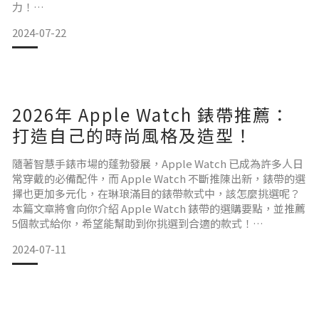
力！
連線距
2024-07-22
選購麥克筆的要點
在選購麥克筆時，除了考慮個人創作需求外，還需留意以下幾
2026年 Apple Watch 錶帶推薦：
點：
打造自己的時尚風格及造型！
墨水性質
隨著智慧手錶市場的蓬勃發展，Apple Watch 已成為許多人日
常穿戴的必備配件，而 Apple Watch 不斷推陳出新，錶帶的選
根據創作用途的不同，選擇水性、油性或酒精性麥克筆：水性
擇也更加多元化，在琳琅滿目的錶帶款式中，該怎麼挑選呢？
適合初學者及兒童，油性和酒精性則擅長表現鮮豔飽和的色
本篇文章將會向你介紹 Apple Watch 錶帶的選購要點，並推薦
彩。
5個款式給你，希望能幫助到你挑選到合適的款式！
2024-07-11
Apple Watch 錶帶選購要點
筆尖形狀
1. 材質特性
不同筆尖形狀能帶來不同的表現效果，如圓頭適合著