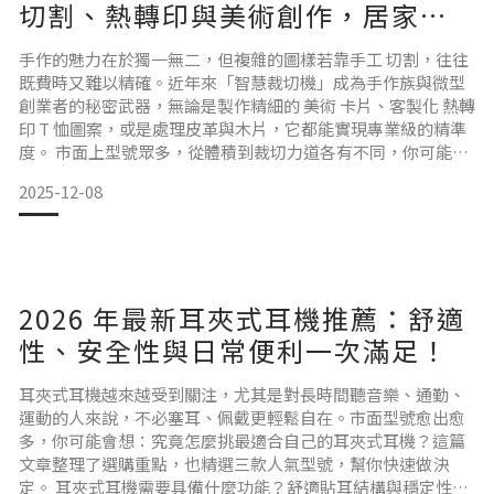
切割、熱轉印與美術創作，居家實
現職人等級！
手作的魅力在於獨一無二，但複雜的圖樣若靠手工 切割，往往
既費時又難以精確。近年來「智慧裁切機」成為手作族與微型
創業者的秘密武器，無論是製作精細的 美術 卡片、客製化 熱轉
印 T 恤圖案，或是處理皮革與木片，它都能實現專業級的精準
度。 市面上型號眾多，從體積到裁切力道各有不同，你可能會
好奇：哪一台才能完美匹配我的創意需求？這篇文章將為你解
2025-12-08
析選購關鍵，並精選三款 Cricut 當紅型號，帶你一窺手作數位
化的無限可能。 智慧裁切機需要具備什麼功能？裁切材質的多
樣性裁切機不只能割紙，有些進階型號能處理超
2026 年最新耳夾式耳機推薦：舒適
性、安全性與日常便利一次滿足！
耳夾式耳機越來越受到關注，尤其是對長時間聽音樂、通勤、
運動的人來說，不必塞耳、佩戴更輕鬆自在。市面型號愈出愈
多，你可能會想：究竟怎麼挑最適合自己的耳夾式耳機？這篇
文章整理了選購重點，也精選三款人氣型號，幫你快速做決
定。 耳夾式耳機需要具備什麼功能？舒適貼耳結構與穩定性耳