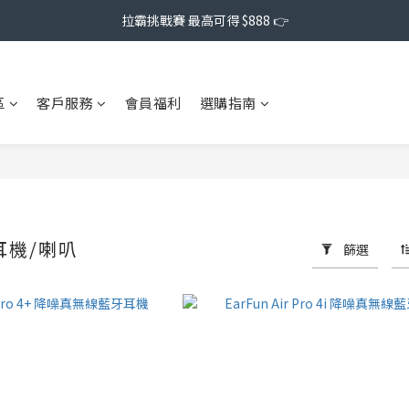
拉霸挑戰賽 最高可得 $888 👉
區
客戶服務
會員福利
選購指南
耳機/喇叭
篩選