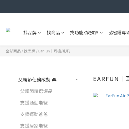
找品牌
找商品
找功能/按預算
💰省錢專
全部商品
/
找品牌
/
EarFun｜耳機/喇叭
EARFUN｜
父親節任務啟動 🎮
父親節精選爆品
支援通勤老爸
支援運動爸爸
支援居家老爸