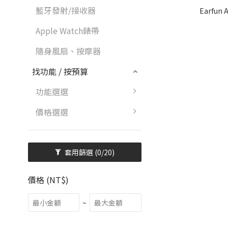
藍牙發射/接收器
Earfun
Apple Watch錶帶
隨身風扇、按摩器
找功能 / 按預算
功能選選
價格選選
套用篩選
(0/20)
價格 (NT$)
~