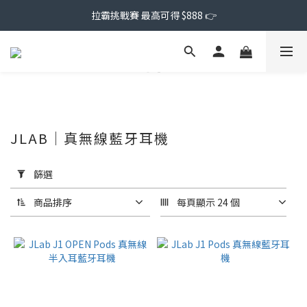
拉霸挑戰賽 最高可得 $888 👉
JLAB｜真無線藍牙耳機
套
用
篩選
篩
選
商品排序
每頁顯示 24 個
(0/20)
價格
(NT$)