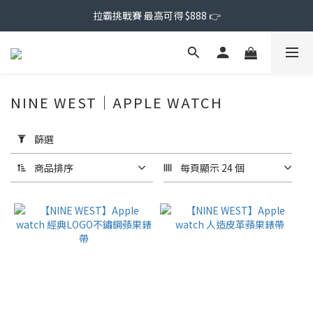
拉霸挑戰賽 最高可得 $888 👉
NINE WEST｜APPLE WATCH
套
用
篩選
篩
選
商品排序
每頁顯示 24 個
(0/20)
價格
(NT$)
~