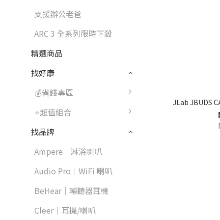
支援辦公老爸
ARC 3 全系列限時下殺
精選商品
找好康
💰省錢專區
JLab JBUDS
⭐超值組合
找品牌
Ampere｜淋浴喇叭
Audio Pro｜WiFi 喇叭
BeHear｜輔聽器耳機
Cleer｜耳機/喇叭