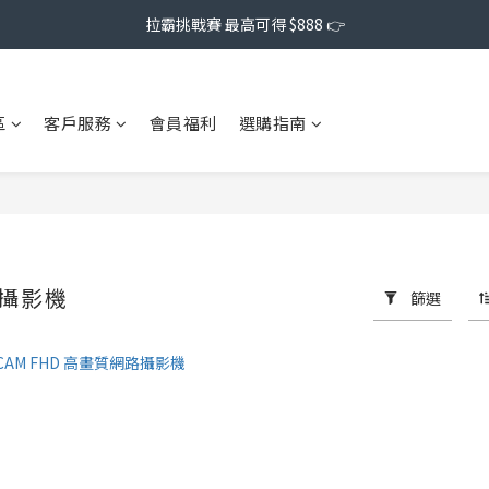
拉霸挑戰賽 最高可得 $888 👉
區
客戶服務
會員福利
選購指南
路攝影機
篩選