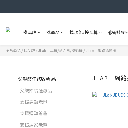
找品牌
找商品
找功能/按預算
💰省錢專
全部商品
/
找品牌
/
JLab｜耳機/麥克風/攝影機
/
JLab｜網路攝影機
JLAB｜網
父親節任務啟動 🎮
父親節精選爆品
支援通勤老爸
支援運動爸爸
支援居家老爸