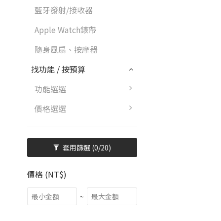
藍牙發射/接收器
Apple Watch錶帶
隨身風扇、按摩器
找功能 / 按預算
功能選選
價格選選
套用篩選
(0/20)
價格 (NT$)
~