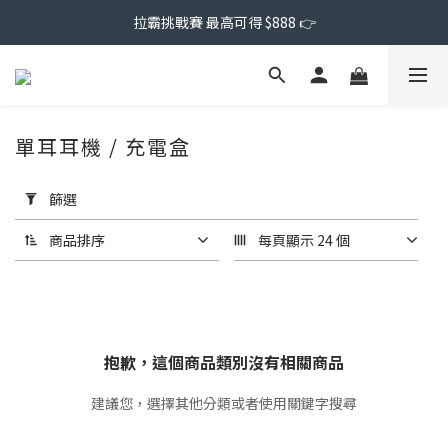
拉霸挑戰賽 最高可得 $888 👉
單耳耳機 / 充電盒
套
用
篩選
篩
選
商品排序
每頁顯示 24 個
(0/20)
價格
(NT$)
抱歉，這個商品類別沒有相關商品
建議您，選擇其他分類或者使用關鍵字搜尋
~