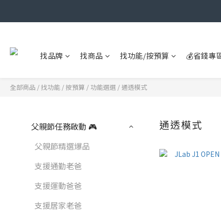
找品牌
找商品
找功能/按預算
💰省錢專
全部商品
/
找功能 / 按預算
/
功能選選
/
通透模式
通透模式
父親節任務啟動 🎮
父親節精選爆品
支援通勤老爸
支援運動爸爸
支援居家老爸