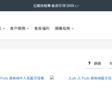
拉霸挑戰賽 最高可得 $888 👉
區
客戶服務
會員福利
選購指南
篩選