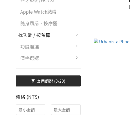
藍牙發射/接收器
Apple Watch錶帶
隨身風扇、按摩器
找功能 / 按預算
功能選選
價格選選
套用篩選
(0/20)
價格 (NT$)
~