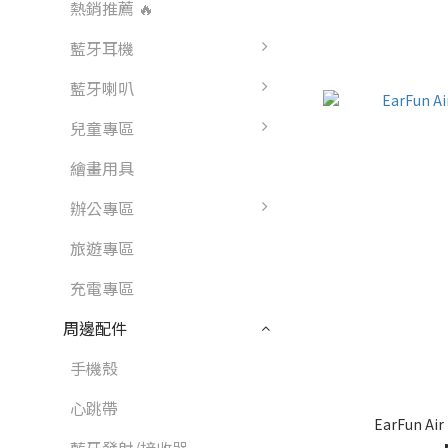
熱銷推薦 🔥
藍牙耳機
藍牙喇叭
兒童專區
繪畫用具
辦公專區
旅遊專區
充電專區
周邊配件
手機殼
心跳帶
EarFun A