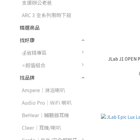
支援辦公老爸
ARC 3 全系列限時下殺
精選商品
找好康
💰省錢專區
JLab J1 OP
⭐超值組合
找品牌
Ampere｜淋浴喇叭
Audio Pro｜WiFi 喇叭
BeHear｜輔聽器耳機
Cleer｜耳機/喇叭