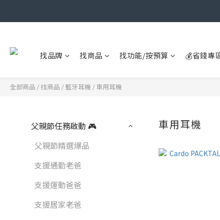
找品牌
找商品
找功能/按預算
💰省錢專
全部商品
/
找商品
/
藍牙耳機
/
車用耳機
車用耳機
父親節任務啟動 🎮
父親節精選爆品
支援通勤老爸
支援運動爸爸
支援居家老爸