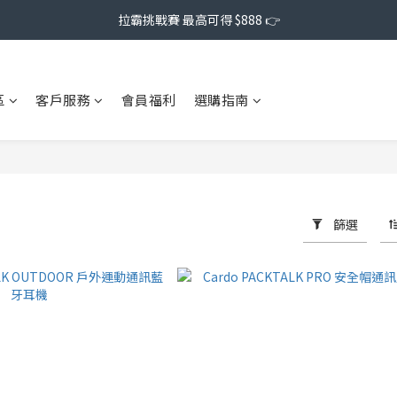
拉霸挑戰賽 最高可得 $888 👉
區
客戶服務
會員福利
選購指南
篩選