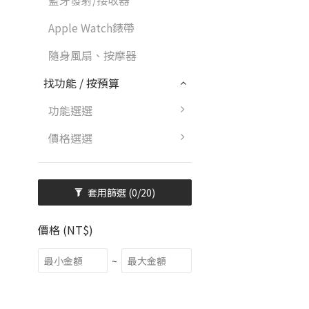
藍牙發射/接收器
Apple Watch錶帶
隨身風扇、按摩器
找功能 / 按預算
功能選選
價格選選
套用篩選
(0/20)
價格 (NT$)
~