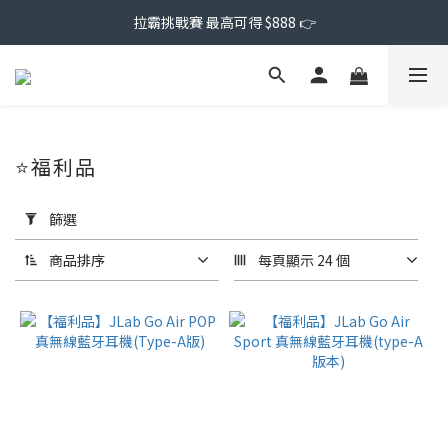
拉霸挑戰賽 最高可得 $888 👉
⭐福利品
套
用
篩選
篩
選
商品排序
每頁顯示 24 個
(0/20)
價格
(NT$)
~