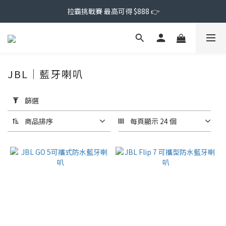
拉霸挑戰賽 最高可得 $888 👉
JBL｜藍牙喇叭
套
用
篩選
篩
選
商品排序
每頁顯示 24 個
(0/20)
價格
(NT$)
~