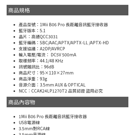
商品規格
產品型號：1Mii B06 Pro 長距離音訊藍牙接收器
藍牙版本：5.1
晶片：高通QCC3031
藍牙編碼：SBC/AAC/APTX/APTX-LL /APTX-HD
支援協議：A2DP/AVRCP
輸入電壓/電流： DC5V 500mA
取樣頻率：44.1/48 KHz
訊號雜訊比：96dB
商品尺寸：95×110×27mm
商品淨重：93g
音源介面：3.5mm AUX & OPTICAL
NCC：CCAK24LP1270T2 品質認證 盜用必究
商品內容物
1Mii B06 Pro 長距離音訊藍牙接收器
USB電源線
3.5mm對RCA線
3.5mm音源線