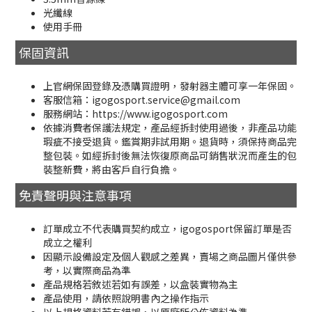
光纖線
使用手冊
保固資訊
上官網保固登錄及憑購買證明，發射器主體可享一年保固。
客服信箱：igogosport.service@gmail.com
服務網站：https://www.igogosport.com
依據消費者保護法規定，產品經拆封使用過後，非產品功能
瑕疵不接受退貨。鑑賞期非試用期。退貨時，須保持商品完
整包裝。如經拆封後無法恢復原商品可銷售狀況而產生的包
裝整新費，將由客戶自行負擔。
免責聲明與注意事項
訂單成立不代表購買契約成立，igogosport保留訂單是否
成立之權利
因顯示設備設定及個人觀感之差異，賣場之商品圖片僅供參
考，以實際商品為準
產品規格若敘述若如有誤差，以盒裝實物為主
產品使用，請依照說明書內之操作指示