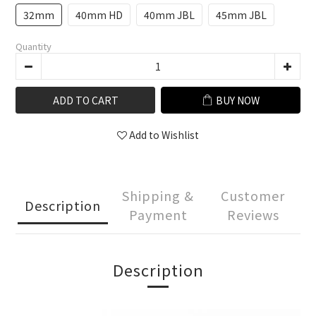
32mm
40mm HD
40mm JBL
45mm JBL
Quantity
ADD TO CART
BUY NOW
Add to Wishlist
Shipping &
Customer
Description
Payment
Reviews
Description