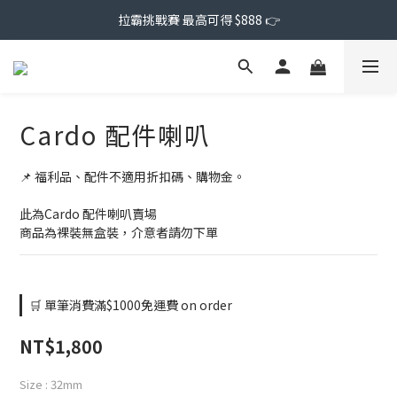
拉霸挑戰賽 最高可得 $888 👉
Cardo 配件喇叭
📌 福利品、配件不適用折扣碼、購物金。
此為Cardo 配件喇叭賣場
商品為裸裝無盒裝，介意者請勿下單
🛒 單筆消費滿$1000免運費 on order
NT$1,800
Size
: 32mm