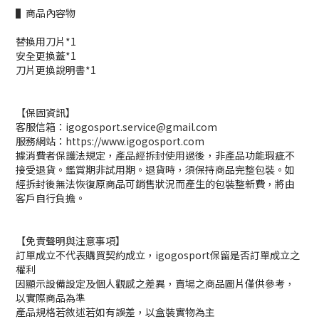
▌商品內容物
替換用刀片*1
安全更換蓋*1
刀片更換說明書*1
【保固資訊】
客服信箱：igogosport.service@gmail.com
服務網站：https://www.igogosport.com
據消費者保護法規定，產品經拆封使用過後，非產品功能瑕疵不
接受退貨。鑑賞期非試用期。退貨時，須保持商品完整包裝。如
經拆封後無法恢復原商品可銷售狀況而產生的包裝整新費，將由
客戶自行負擔。
【免責聲明與注意事項】
訂單成立不代表購買契約成立，igogosport保留是否訂單成立之
權利
因顯示設備設定及個人觀感之差異，賣場之商品圖片僅供參考，
以實際商品為準
產品規格若敘述若如有誤差，以盒裝實物為主