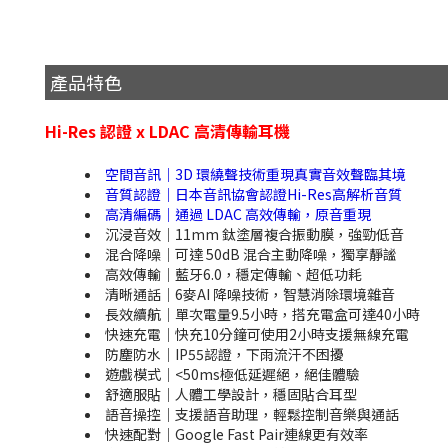
產品特色
Hi-Res 認證 x LDAC 高清傳輸耳機
空間音訊｜3D 環繞聲技術重現真實音效聲臨其境
音質認證｜日本音訊協會認證Hi-Res高解析音質
高清編碼｜通過 LDAC 高效傳輸，原音重現
沉浸音效｜11mm 鈦塗層複合振動膜，強勁低音
混合降噪｜可達 50dB 混合主動降噪，獨享靜謐
高效傳輸｜藍牙6.0，穩定傳輸、超低功耗
清晰通話｜6麥AI 降噪技術，智慧消除環境雜音
長效續航｜單次電量9.5小時，搭充電盒可達40小時
快速充電｜快充10分鐘可使用2小時支援無線充電
防塵防水｜IP55認證，下雨流汗不困擾
遊戲模式｜<50ms極低延遲絕，絕佳體驗
舒適服貼｜人體工學設計，穩固貼合耳型
語音操控｜支援語音助理，輕鬆控制音樂與通話
快速配對｜Google Fast Pair連線更有效率