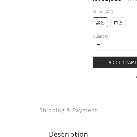
Color
: 黑色
黑色
白色
Quantity
ADD TO CART
Shipping & Payment
Description