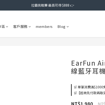
拉霸挑戰賽 最高可得 $888 👉
專區
客戶服務
members
Blog
EarFun A
線藍牙耳
🛒 單筆消費滿$1000免
🛒【超商先付款再取貨】
NT$1,980
NT$