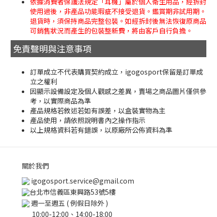
依據消費者保護法規定「耳機」屬於個人衛生用品，經拆封
使用過後，非產品功能瑕疵不接受退貨。鑑賞期非試用期。
退貨時，須保持商品完整包裝。如經拆封後無法恢復原商品
可銷售狀況而產生的包裝整新費，將由客戶自行負擔。
免責聲明與注意事項
訂單成立不代表購買契約成立，igogosport保留是訂單成
立之權利
因顯示設備設定及個人觀感之差異，賣場之商品圖片僅供參
考，以實際商品為準
產品規格若敘述若如有誤差，以盒裝實物為主
產品使用，請依照說明書內之操作指示
以上規格資料若有錯誤，以原廠所公佈資料為準
關於我們
igogosport.service@gmail.com
台北市信義區東興路53號5樓
週一至週五 ( 例假日除外 )
10:00-12:00、14:00-18:00