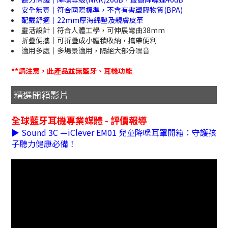
安全無毒｜符合國際標準，不含有害塑膠物質(BPA)
配戴舒適｜22mm厚海綿墊及親膚皮革
靈活設計｜符合人體工學，可伸展彎曲38mm
折疊便攜｜可折疊成小體積收納，攜帶便利
適用多處｜多場景適用，隔絕大部分噪音
**請注意，此產品並無藍牙、耳機功能
精選開箱影片
全球藍牙耳機專業媒體 - 評價報導
▶ Sound 3C —iClever EM01 兒童降噪耳罩開箱：守護孩
子聽力健康必備！