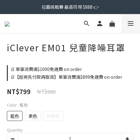
拉霸挑戰賽 最高可得 $888 👉
iClever EM01 兒童降噪耳罩
🛒 單筆消費滿$1000免運費 on order
🛒【超商先付款再取貨】單筆消費滿$899免運費 on order
NT$799
NT$980
Color
: 藍色
藍色
紫色
粉綠色
Quantity