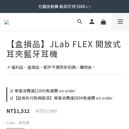
拉霸挑戰賽 最高可得 $888 👉
【盒損品】JLab FLEX 開放式
耳夾藍牙耳機
📌 福利品、盒損品、配件不適用折扣碼、購物金。
🛒 單筆消費滿$1000免運費 on order
🛒【超商先付款再取貨】單筆消費滿$899免運費 on order
NT$1,980
NT$1,512
Color
: 消光黑