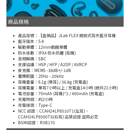
商品規格
產品型號：【盒損品】JLab FLEX 開放式耳夾藍牙耳機
藍牙版本：5.4
驅動單體：12mm動圈單體
防水係數：IPX4 防水防塵 (耳機)
音頻解碼：SBC
支援協議：HSP / HFP / A2DP / AVRCP
麥克風：MEMS -38dB+/-1dB
響應範圍：20Hz - 20kHz
耳機重量：6.1g (單耳) / 36.8g (充電盒)
耳機電量：單耳7小時以上 / 充電盒14小時 (總共21小時)
電池容量：70mAh (耳機)*2 / 400mAh (充電盒)
充電時間：約2小時
充電接頭：Type-C
NCC 認證：CCAH24LP8510T1(左耳)、
CCAH24LP8500T8(右耳) 品質認證 盜用必究
BSMI認證：R3B170