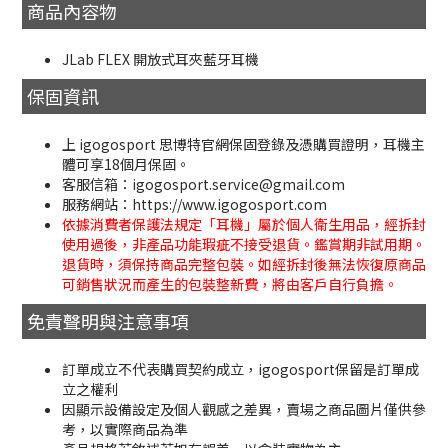
商品內容物
JLab FLEX 開放式耳夾藍牙耳機
保固資訊
上 igogosport 思博特官網保固登錄及憑購買證明，耳機主
體可享18個月保固。
客服信箱：igogosport.service@gmail.com
服務網站：https://www.igogosport.com
依據消費者保護法規定「耳機」屬於個人衛生用品，經拆封
使用過後，非產品功能瑕疵不接受退貨。鑑賞期非試用期。
退貨時，須保持商品完整包裝。如經拆封後無法恢復原商品
可銷售狀況而產生的包裝整新費，將由客戶自行負擔。
免責聲明與注意事項
訂單成立不代表購買契約成立，igogosport保留是訂單成
立之權利
因顯示設備設定及個人觀感之差異，賣場之商品圖片僅供參
考，以實際商品為準