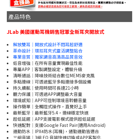
產品特色
JLab 美國運動耳機銷售冠軍全新耳夾開放式
解放雙耳｜開放式設計不悶耳超舒適
革命設計｜環扣耳夾式靈活調整貼合
專業音質｜獨家調音高清高品質音效
低音增強｜在所有音量實現最佳性能
專屬APP｜客製調整設定，體驗升級
清晰通話｜降噪技術結合數位MEMS麥克風
多點連線｜可透過藍牙多點連接多個設備
持久續航｜使用時間可長達21小時
聽力保護｜可透過APP調整最大音量
環境感知｜APP可控制環境音聆聽音量
操作簡單｜全觸控式操作，直覺好上手
最新藍牙｜最新藍牙5.4，連線穩定快速
超低延遲｜APP支援電影模式提供超低延遲
快速配對｜支援Google Fast Pair(適用Android)
運動防水｜IPX4防水(耳機)，通勤運動皆適合
三組音場｜3組 EQ 音場快速切換或APP客製化