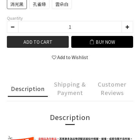
消光黑
孔雀綠
雲朵白
Quantity
ADD TO CART
BUY NOW
Add to Wishlist
Shipping &
Customer
Description
Payment
Reviews
Description