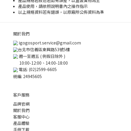
產品規格若敘述若如有誤差，以盒裝實物為主
產品使用，請依照說明書內之操作指示
以上規格資料若有錯誤，以原廠所公佈資料為準
關於我們
igogosport.service@gmail.com
台北市信義區東興路53號5樓
週一至週五 ( 例假日除外 )
10:00-12:00、14:00-18:00
電話: (02)2599-6605
統編: 24945605
客戶服務
品牌官網
關於我們
客服中心
產品體驗
手冊下載