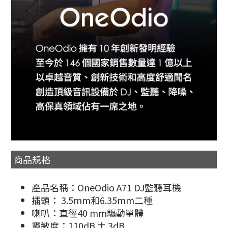
商品規格
產品名稱：OneOdio A71 DJ監聽耳機
插頭： 3.5mm和6.35mm二種
喇叭：直徑40 mm驅動單體
靈敏度：110dB ± 3dB