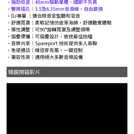
•強勁低音｜40mm驅動單體，細節不失真
•雙規插孔｜3.5及6.35mm音源線，自由變換
•DJ專屬 ｜適合錄音室監聽和混音
•舒適耳罩｜柔軟記憶仿皮革海綿，舒適聽覺體驗
•彈性調整｜可90°旋轉耳罩及調整頭帶
•摺疊便攜｜可摺疊設計，旅途最佳拍檔
•音樂共享｜Spareport 技術提供多人串聯
•免提通話｜線控麥克風，一鍵控制
•兼容性高｜適用絕大多數音頻設備
精選開箱影片