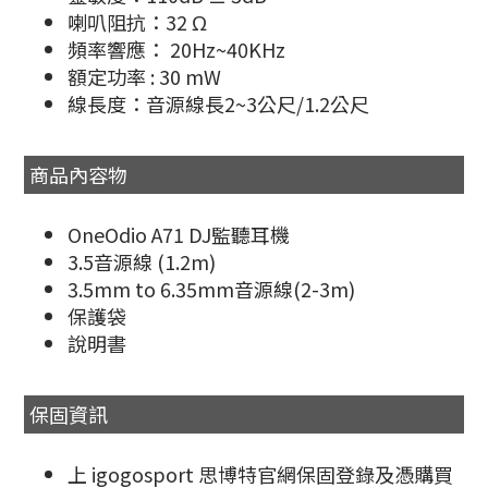
喇叭阻抗：32 Ω
頻率響應： 20Hz~40KHz
額定功率 : 30 mW
線長度：音源線長2~3公尺/1.2公尺
商品內容物
OneOdio A71 DJ監聽耳機
3.5音源線 (1.2m)
3.5mm to 6.35mm音源線(2-3m)
保護袋
說明書
保固資訊
上 igogosport 思博特官網保固登錄及憑購買